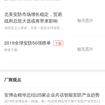
北美安防市场增长稳定，贸易
战和总统大选或将带来影响
传统意义上来讲，北美一直是全球安防市场的重心之一。近年来，北美地区经济发展强劲，这也自然而然地推动了当地在安防设备和系统方面的投资，预计该市场的增长率为5%至7%。至于2020年，北美安防市场或将迎来一个不确定的经济环境，市场增长可能会受到正在进行的中美贸易战以及美国总统大选等事件的影响。
2019全球安防50强榜单
下载
榜单下载
厂商观点
安博会精华总结|25家企业共话智能安防产业趋势
2019年安博会告一段落，每一年的安博会对于整个安防产业而言已