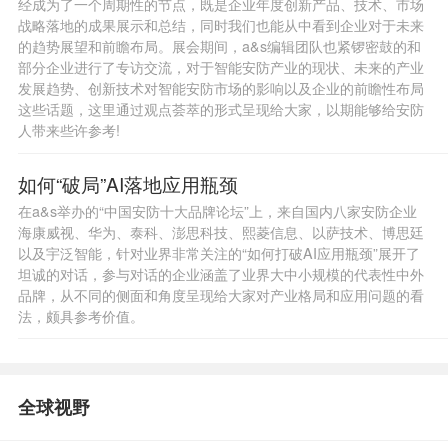
经成为了一个周期性的节点，既是企业年度创新产品、技术、市场
战略落地的成果展示和总结，同时我们也能从中看到企业对于未来
的趋势展望和前瞻布局。展会期间，a&s编辑团队也紧锣密鼓的和
部分企业进行了专访交流，对于智能安防产业的现状、未来的产业
发展趋势、创新技术对智能安防市场的影响以及企业的前瞻性布局
这些话题，这里通过观点荟萃的形式呈现给大家，以期能够给安防
人带来些许参考!
如何“破局”AI落地应用瓶颈
在a&s举办的“中国安防十大品牌论坛”上，来自国内八家安防企业
海康威视、华为、泰科、澎思科技、熙菱信息、以萨技术、博思廷
以及宇泛智能，针对业界非常关注的“如何打破AI应用瓶颈”展开了
坦诚的对话，参与对话的企业涵盖了业界大中小规模的代表性中外
品牌，从不同的侧面和角度呈现给大家对产业格局和应用问题的看
法，颇具参考价值。
全球视野