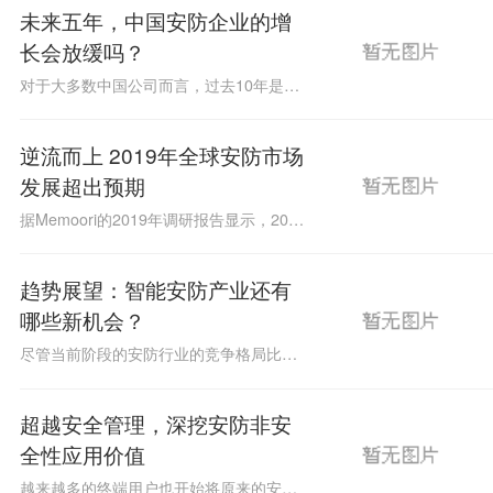
未来五年，中国安防企业的增
长会放缓吗？
对于大多数中国公司而言，过去10年是增长最快的时期。但美国发布的禁令开始阻碍中国安防企业在美国以及其他一些国家的发展，不禁让人开始思考，未来五年他们还能继续呈现指数级增长吗？
逆流而上 2019年全球安防市场
发展超出预期
据Memoori的2019年调研报告显示，2019年全球物理安全产品总值343.1亿美元，比2018年增长8.5％，过去五年的年复合增长率达7.24％。
趋势展望：智能安防产业还有
哪些新机会？
尽管当前阶段的安防行业的竞争格局比以往任何时候都更为激烈，但对于厂商而言，市场上仍然存在很多机会可以抓住，因为在人工智能、物联网等技术的深化应用下，AIOT化的安防解决方案能够满足用户更为个性化、智能化的应用需求。这些机会包括人工智能、边缘计算、网络安全以及一系列其他先进技术，本文将对此做简要阐述。、
超越安全管理，深挖安防非安
全性应用价值
越来越多的终端用户也开始将原来的安防设备或系统用于非安全监控的用途，使得安防系统的应用价值得以进一步拓展和升级。