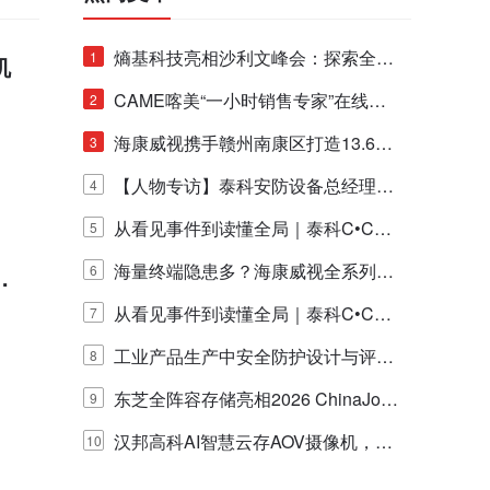
熵基科技亮相沙利文峰会：探索全栈
1
机
脑机技术商业化生态新路径
CAME喀美“一小时销售专家”在线赋
2
能培训正式启动！
海康威视携手赣州南康区打造13.6公
3
里绿波网
【人物专访】泰科安防设备总经理张
4
宁解码安防出海新范式
从看见事件到读懂全局｜泰科C•CUR
5
E IQ 3.20开启安防运营智能新时代
海量终端隐患多？海康威视全系列物
6
摄
联安全产品，四层守护更放心！
从看见事件到读懂全局｜泰科C•CUR
7
E IQ 3.20开启安防运营智能新时代
工业产品生产中安全防护设计与评估
8
的实践与探讨
东芝全阵容存储亮相2026 ChinaJo
9
y，以海量数据底座赋能“与AI同游”新
汉邦高科AI智慧云存AOV摄像机，三
10
体验
目太阳能多摄球机