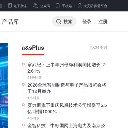
报
电子杂志
公众号
手机站
大安防供需平台
产品库
搜索
登录
|
注册
a&sPlus
7X24小时
寒武纪：上半年归母净利润同比增长12
2.61%
58分钟前
2026全球智能制造与电子产品博览会将
于12月举办
1小时前
赛力斯旗下重庆凤凰技术公司增资至5.5
亿 增幅1000%
4小时前
金智科技：中标国网上海电力及南京公