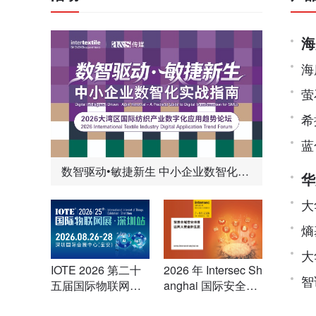
海
海
萤
希
蓝
数智驱动•敏捷新生 中小企业数智化实
华
战指南
像
大
熵
大
IOTE 2026 第二十
2026 年 Intersec Sh
智
五届国际物联网
anghai 国际安全科
展・深圳站
技与应用展览会