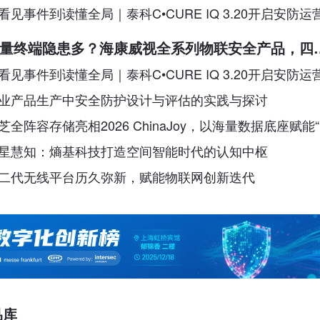
看见事件到读懂全局｜泰科C•CURE IQ 3.20开启安防运
新时代
量终端隐患多？海康威视全系列物联安全产品，四
护更放心！
看见事件到读懂全局｜泰科C•CURE IQ 3.20开启安防运
新时代
业产品生产中安全防护设计与评估的实践与探讨
芝全阵容存储亮相2026 ChinaJoy，以海量数据底座赋能
I同游”新体验
星慧知：熵基科技打造空间智能时代的认知中枢
二代无线平台历久弥新，赋能物联网创新迭代
品库