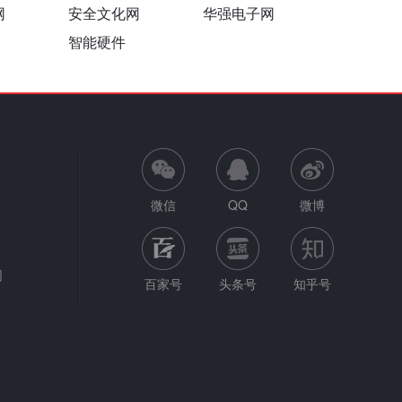
网
安全文化网
华强电子网
智能硬件
微信
QQ
微博
网
百家号
头条号
知乎号