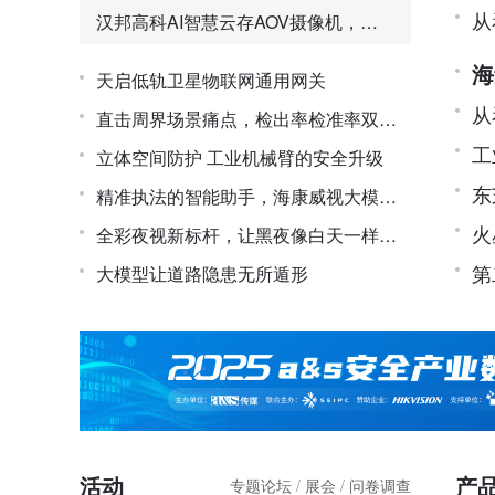
从
汉邦高科AI智慧云存AOV摄像机，三
能
目太阳能多摄球机
海
天启低轨卫星物联网通用网关
守
从
直击周界场景痛点，检出率检准率双提
能
工
升
立体空间防护 工业机械臂的安全升级
东
精准执法的智能助手，海康威视大模型
A
火
交通卡口系列抓拍产品
全彩夜视新标杆，让黑夜像白天一样精
第
彩
大模型让道路隐患无所遁形
活动
产
专题论坛
/
展会
/
问卷调查