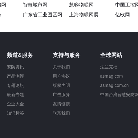
防网
智慧城市网
慧聪物联网
中国工控
会
广东省工业园区网
上海物联网展
亿欧网
频道&服务
支持与服务
全球网站
安防资讯
关于我们
法兰克福
产品测评
用户协议
asmag.com
专题论坛
版权声明
asmag.com.cn
最新专题
广告服务
中国台湾智慧安防
企业大全
友情链接
知识标签
联系我们