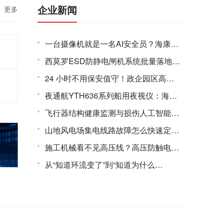
企业新闻
更多
一台摄像机就是一名AI安全员？海康威
视在WAIC 2026发布主动视觉作业监管
西莫罗ESD防静电闸机系统批量落地交
枪球
付
24 小时不用保安值守！政企园区高安
保出入口解决方案来了
夜通航YTH636系列船用夜视仪：海洋
船舶光电助航系统技术解析
飞行器结构健康监测与损伤人工智能识
别大模型AI系统
山地风电场集电线路故障怎么快速定
位？集电线路故障预警与诊断装置实测
施工机械看不见高压线？高压防触电报
解析
警器用声音帮司机“看见”危险
从“知道环流变了”到“知道为什么
变”——电缆环流在线监测设备的多维
数据分析能力