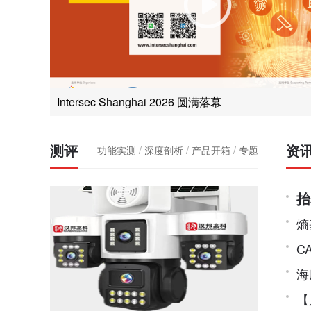
Intersec Shanghai 2026 圆满落幕
测评
资
功能实测
/
深度剖析
/
产品开箱
/
专题
抬
认
熵
径
C
海
【