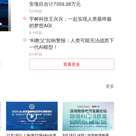
安项目合计7359.28万元
5小时前
「活动回顾」国际安全科技
宇树科技王兴兴：一起实现人类最终极
的梦想AGI
6小时前
“AI教父”拉响警报：人类可能无法战胜下
一代AI模型！
6小时前
查看更多
更多
12月18日·上海|第22届a&s全球
9月18日·深圳 | 深圳跨境电商