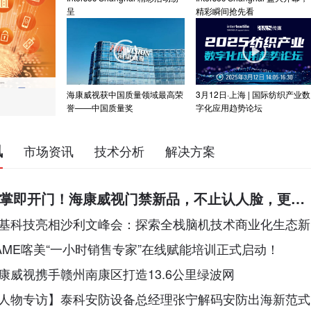
呈
精彩瞬间抢先看
海康威视获中国质量领域最高荣
3月12日·上海 | 国际纺织产业数
誉——中国质量奖
字化应用趋势论坛
讯
市场资讯
技术分析
解决方案
掌即开门！海康威视门禁新品，不止认人脸，更
"掌"中静脉！
基科技亮相沙利文峰会：探索全栈脑机技术商业化生态新
AME喀美“一小时销售专家”在线赋能培训正式启动！
康威视携手赣州南康区打造13.6公里绿波网
人物专访】泰科安防设备总经理张宁解码安防出海新范式