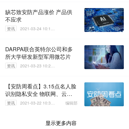
缺芯致安防产品涨价 产品供
不应求
资讯
2021-03-24 10:16:
24
DARPA联合英特尔公司和多
所大学研发新型军用微芯片
资讯
2021-03-23 10:28:
04
【安防周看点】3.15点名人脸
识别隐私安全 物联网、云厂
商上市潮来了
编辑部
资讯
2021-03-22 10:32:
12
显示更多内容