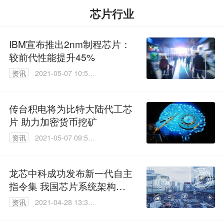
芯片行业
IBM宣布推出2nm制程芯片：
较前代性能提升45%
资讯
2021-05-07 10:59:
26
传台积电将为比特大陆代工芯
片 助力加密货币挖矿
资讯
2021-05-07 09:58:
49
龙芯中科成功发布新一代自主
指令集 我国芯片系统架构开
启新纪元
资讯
2021-04-28 13:37:
38