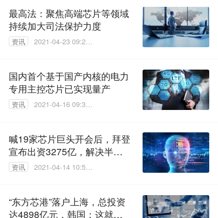
最高法：聚焦高端芯片等领域
持续加大司法保护力度
资讯
2021-04-23 09:29:
29
国内首个基于国产内核的电力
专用主控芯片已实现量产
资讯
2021-04-16 09:30:
43
喊19家芯片巨头开会后，拜登
宣布出资3275亿，解决半导
体短缺困局
资讯
2021-04-14 10:52:
18
“东方芯港”落户上海，总投资
达4898亿元，韩国：这就是