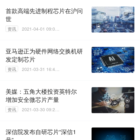
首款高端先进制程芯片在沪问
世
资讯
2021-04-01 09:07:
37
亚马逊正为硬件网络交换机研
发定制芯片
资讯
2021-03-31 16:40:
34
美媒：五角大楼投资英特尔
增加安全微芯片产量
资讯
2021-03-30 09:20:
30
深信院发布自研芯片“深信1
号”