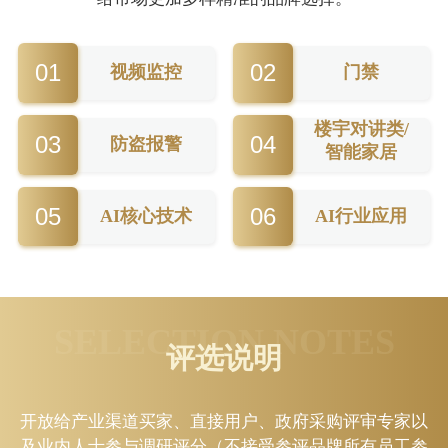
01
02
视频监控
门禁
楼宇对讲类/
03
04
防盗报警
智能家居
05
06
AI核心技术
AI行业应用
SELECTION NOTES
评选说明
开放给产业渠道买家、直接用户、政府采购评审专家以
及业内人士参与调研评分（不接受参评品牌所有员工参