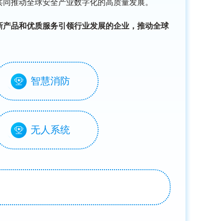
共同推动全球安全产业数字化的高质量发展。
新产品和优质服务引领行业发展的企业，推动全球
智慧消防
无人系统