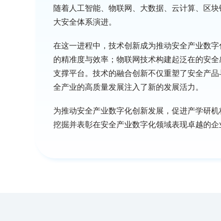
随着人工智能、物联网、大数据、云计算、区块链
大安全体系演进。
在这一进程中，技术创新成为推动安全产业数字
的精准度与效率；物联网技术构建起泛在的安全
支撑平台。技术的融合创新不仅重塑了安全产品
全产业的高质量发展注入了新的发展活力。
为推动安全产业数字化创新发展，促进产学研机构深
挖掘并表彰在安全产业数字化领域表现卓越的企