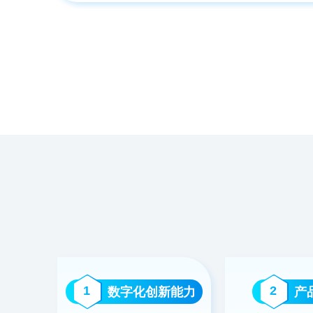
1
2
数字化创新能力
产