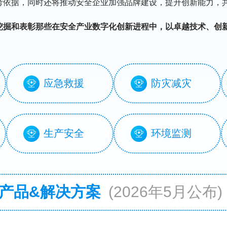
考依据，同时还将推动安全企业加强品牌建设，提升创新能力，
挖掘和表彰那些在安全产业数字化创新进程中，以卓越技术、创
应急救援
防灾减灾
生产安全
环境监测
应用产品&解决方案
(2026年5月公布)