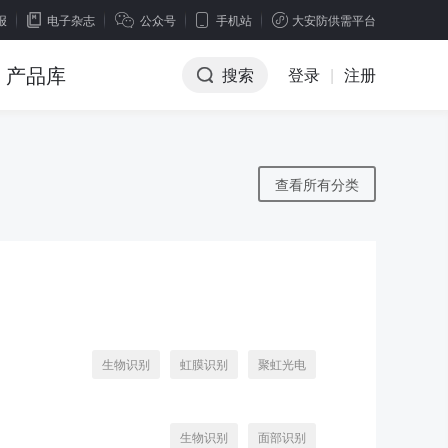
报
电子杂志
公众号
手机站
大安防供需平台
产品库
搜索
登录
|
注册
查看所有分类
生物识别
虹膜识别
聚虹光电
生物识别
面部识别