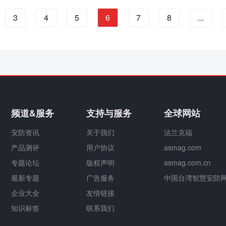
3
4
5
6
7
8
...
频道&服务
支持与服务
全球网站
安防资讯
关于我们
法兰克福
产品测评
用户协议
asmag.com
专题论坛
版权声明
asmag.com.cn
最新专题
广告服务
中国台湾智慧安防
企业大全
友情链接
知识标签
联系我们