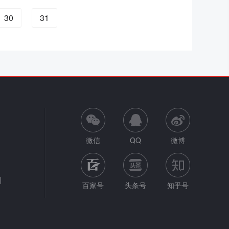
30
31
微信
QQ
微博
网
百家号
头条号
知乎号