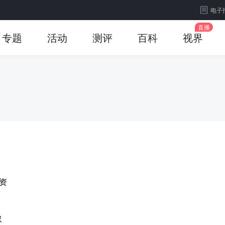
电子
专题
活动
测评
百科
视界
资
取