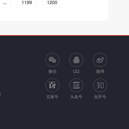
...
1199
1200
微信
QQ
微博
网
百家号
头条号
知乎号