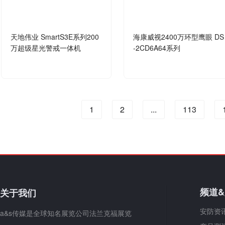
天地伟业 SmartS3E系列200
海康威视2400万环型鹰眼 DS
万超级星光警戒一体机
-2CD6A64系列
1
2
...
113
频道
关于我们
安防资
a&s传媒是全球知名展览公司法兰克福展览