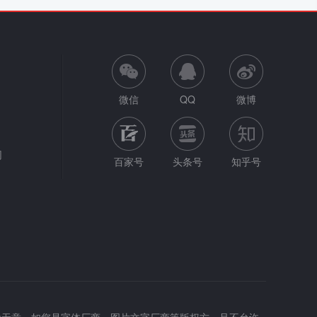
微信
QQ
微博
网
百家号
头条号
知乎号