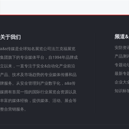
频道
关于我们
安防资
a&s传媒是全球知名展览公司法兰克福展览
产品测
集团旗下的专业媒体平台，自1994年品牌成
专题论
立以来，一直专注于安全&自动化产业前沿
最新专
产品、技术及市场趋势的专业媒体传播和品
企业大
牌服务。从安全管理到产业数字化，a&s传
知识标
媒拥有首屈一指的国际行业展览会资源以及
丰富的媒体经验，提供媒体、活动、展会等
整合营销服务。