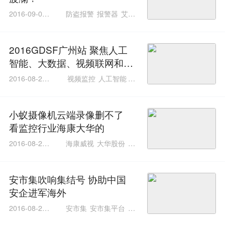
2016-09-01 0
防盗报警
报警器
艾礼
1:01:01
安
2016GDSF广州站 聚焦人工
智能、大数据、视频联网和智
慧家居
2016-08-26 1
视频监控
人工智能
G
5:25:14
DSF
2016GDSF
小蚁摄像机云端录像删不了
看监控行业海康大华的
2016-08-24 0
海康威视
大华股份
小
2:01:01
蚁摄像机
家用监控摄像
机
安市集吹响集结号 协助中国
安企进军海外
2016-08-23 0
安市集
安市集平台
海
6:03:04
外安防渠道