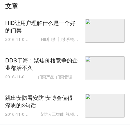
文章
HID让用户理解什么是一个好
的门禁
2016-11-07 1
HID门禁
门禁系统建
0:31:24
设
杭州地铁四号线门禁
系统
DDS于海：聚焦价格竞争的企
业都活不久
2016-11-03 1
门禁产品
门禁管理
门
4:43:13
禁企业DDS
以色列DDS
跳出安防看安防 安博会值得
深思的3句话
2016-11-02 1
安防人工智能
视频监
6:08:13
控
万佳安看得见