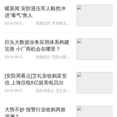
暖新闻 安防退伍军人毅然冲
进“毒气”救人
2016-09-07 1
视频监控
李旭峰见义
6:30:52
勇为
达实李旭峰
巨头大数据业务应用体系构建
完善 小厂商机会在哪里？
2016-09-07 0
视频监控
安防大数据
2:01:01
安防大数据感、知、用
[安防周看点]艾礼安收购富安
信 上海仪电5亿挺美电贝尔
2016-09-02 1
安防周看点
艾礼安收
7:58:10
购
大势不妙 报警行业收购再掀
波澜？