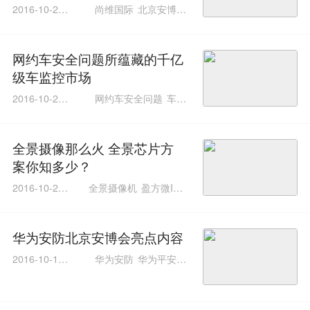
会成功举办
2016-10-25 2
尚维国际
北京安博会
0:29:58
H.265
NVR
网约车安全问题所蕴藏的千亿
级车监控市场
2016-10-23 0
网约车安全问题
车载
1:01:01
监控
视频监控
全景摄像那么火 全景芯片方
案你知多少？
2016-10-21 1
全景摄像机
盈方微INF
1:59:33
OTM
C23芯片
全景VR
摄像机
华为安防北京安博会亮点内容
2016-10-17 1
华为安防
华为平安城
5:46:10
市建设
华为安博会