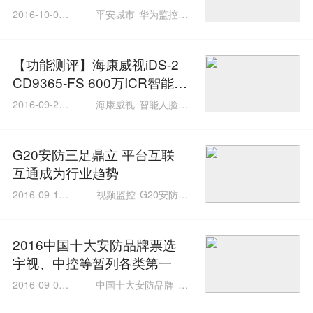
2016-10-08 1
平安城市
华为监控部
5:11:11
安防智能化
【功能测评】海康威视iDS-2
CD9365-FS 600万ICR智能人
脸抓拍摄像
2016-09-29 1
海康威视
智能人脸抓
4:03:03
拍摄
G20安防三足鼎立 平台互联
互通成为行业趋势
2016-09-12 1
视频监控
G20安防设
4:32:01
备
宇视
海康大华
2016中国十大安防品牌票选
宇视、中控等暂列各类第一
2016-09-09 1
中国十大安防品牌
十
1:37:18
大安防品牌