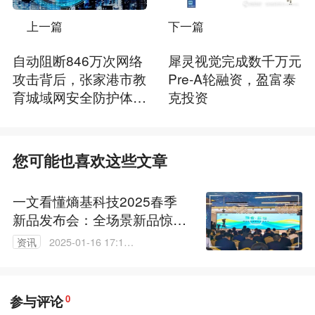
上一篇
下一篇
自动阻断846万次网络
犀灵视觉完成数千万元
攻击背后，张家港市教
Pre-A轮融资，盈富泰
育城域网安全防护体系
克投资
跃升之路
您可能也喜欢这些文章
一文看懂熵基科技2025春季
新品发布会：全场景新品惊艳
亮相
资讯
2025-01-16 17:14:
18
参与评论
0