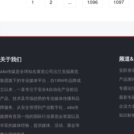
1
2
...
1096
1097
频道
关于我们
安防资
a&s传媒是全球知名展览公司法兰克福展览
产品测
集团旗下的专业媒体平台，自1994年品牌成
专题论
立以来，一直专注于安全&自动化产业前沿
最新专
产品、技术及市场趋势的专业媒体传播和品
企业大
牌服务。从安全管理到产业数字化，a&s传
知识标
媒拥有首屈一指的国际行业展览会资源以及
丰富的媒体经验，提供媒体、活动、展会等