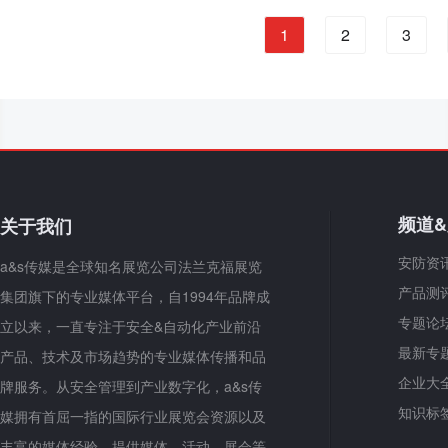
1
2
3
频道
关于我们
安防资
a&s传媒是全球知名展览公司法兰克福展览
产品测
集团旗下的专业媒体平台，自1994年品牌成
专题论
立以来，一直专注于安全&自动化产业前沿
最新专
产品、技术及市场趋势的专业媒体传播和品
企业大
牌服务。从安全管理到产业数字化，a&s传
知识标
媒拥有首屈一指的国际行业展览会资源以及
丰富的媒体经验，提供媒体、活动、展会等