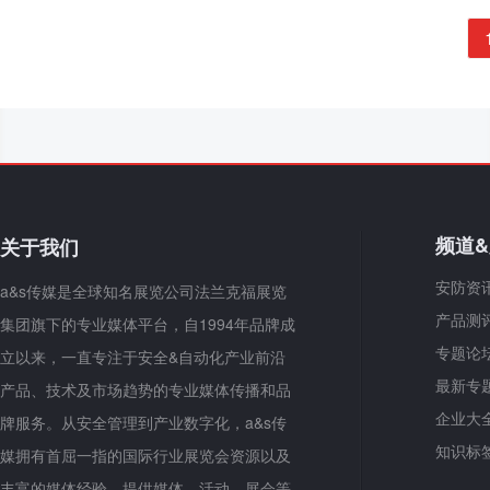
频道
关于我们
安防资
a&s传媒是全球知名展览公司法兰克福展览
产品测
集团旗下的专业媒体平台，自1994年品牌成
专题论
立以来，一直专注于安全&自动化产业前沿
最新专
产品、技术及市场趋势的专业媒体传播和品
企业大
牌服务。从安全管理到产业数字化，a&s传
知识标
媒拥有首屈一指的国际行业展览会资源以及
丰富的媒体经验，提供媒体、活动、展会等