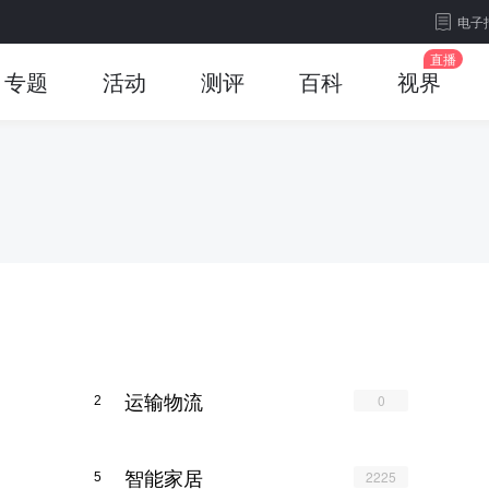
电子
专题
活动
测评
百科
视界
运输物流
0
2
智能家居
2225
5