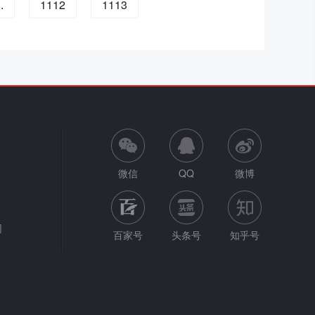
..
1112
1113
微信
QQ
微博
网
百家号
头条号
知乎号