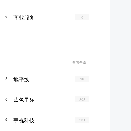
商业服务
0
9
查看全部
地平线
38
3
蓝色星际
203
6
宇视科技
231
9