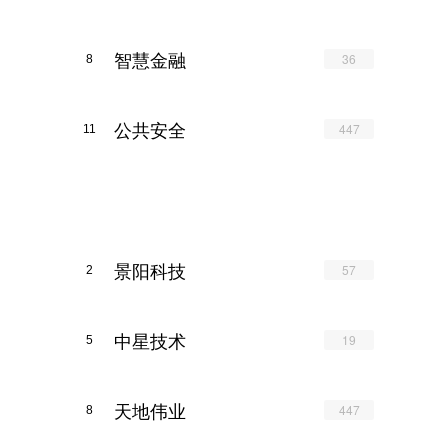
智慧金融
36
8
公共安全
447
11
景阳科技
57
2
中星技术
19
5
天地伟业
447
8