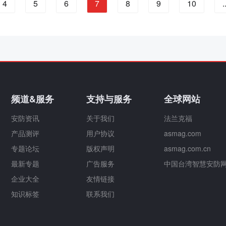
4
5
6
7
8
9
10
.
频道&服务
支持与服务
全球网站
安防资讯
关于我们
法兰克福
产品测评
用户协议
asmag.com
专题论坛
版权声明
asmag.com.cn
最新专题
广告服务
中国台湾智慧安防
企业大全
友情链接
知识标签
联系我们