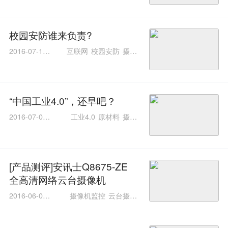
校园安防谁来负责?
2016-07-18 1
互联网
校园安防
摄像
7:37:37
机
传统安防
视频监控
“中国工业4.0”，还早吧？
2016-07-01 1
工业4.0
原材料
摄像
0:58:51
机
工控自动化
[产品测评]安讯士Q8675-ZE
全高清网络云台摄像机
2016-06-08 1
摄像机监控
云台摄像
0:37:34
机
宽动态