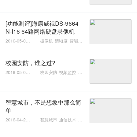
[功能测评]海康威视DS-9664
N-I16 64路网络硬盘录像机
2016-05-09 1
摄像机
清晰度
智能分
4:03:03
析
人脸识别
校园安防，谁之过?
2016-05-04 1
校园安防
视频监控
摄
0:31:15
像机
智能分析
停车场
智慧城市，不是想象中那么简
单
2016-04-21 1
智慧城市
通信技术
识
5:44:20
别码