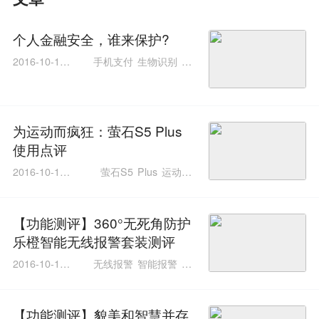
个人金融安全，谁来保护?
2016-10-19 1
手机支付
生物识别
互
2:05:19
联网
为运动而疯狂：萤石S5 Plus
使用点评
2016-10-19 1
萤石S5
Plus
运动相
1:47:56
机
图像传感器
【功能测评】360°无死角防护
乐橙智能无线报警套装测评
2016-10-12 1
无线报警
智能报警
智
1:13:25
能家居
【功能测评】貌美和智慧并存