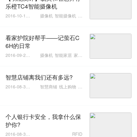
乐橙TC4智能摄像机
2016-10-12 1
摄像机
智能摄像机
传
1:05:51
感器
宽动态
看家护院好帮手——记萤石C
6H的日常
2016-09-27 1
摄像机
智能家居
家居
6:00:37
安防
智慧店铺离我们还有多远?
2016-08-30 1
智慧商铺
线上购物
连
7:58:17
锁商铺可视化
个人银行卡安全，我拿什么保
护你?
2016-08-30 1
RFID