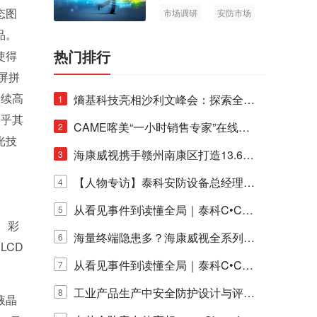
态图
市场调研
安防市场
AIoT
品。
热门排行
使得
屏拼
延续高
熵基科技亮相沙利文峰会：探索全栈
1
微乎其
脑机技术商业化生态新路径
CAME喀美“一小时销售专家”在线赋
2
光技
能培训正式启动！
海康威视携手赣州南康区打造13.6公
3
里绿波网
【人物专访】泰科安防设备总经理张
4
宁解码安防出海新范式
从看见事件到读懂全局｜泰科C•CUR
5
、彩
E IQ 3.20开启安防运营智能新时代
海量终端隐患多？海康威视全系列物
6
LCD
联安全产品，四层守护更放心！
从看见事件到读懂全局｜泰科C•CUR
7
E IQ 3.20开启安防运营智能新时代
工业产品生产中安全防护设计与评估
8
液晶