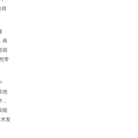
取得
显
，再
等因
然带
中
其他
术，
没能
技术发