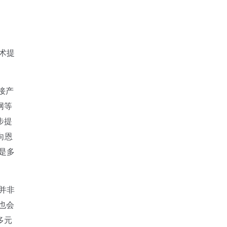
术提
接产
网等
步提
向恩
是多
并非
也会
多元