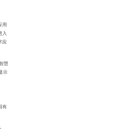
应用
进入
术应
智慧
显示
因有
务。