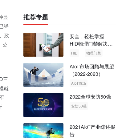
推荐专题
种显
已经
警、政
安全，轻松掌握 ——
HID物理门禁解决方
，公
案，启动智慧安全新
HID
物理门禁
时代
AIoT市场回顾与展望
（2022-2023）
D三
AIoT市场
模就
回顾与展望
2022全球安防50强
军
近
安防50强
安防市场
安防行业
2021AIoT产业综述报
告