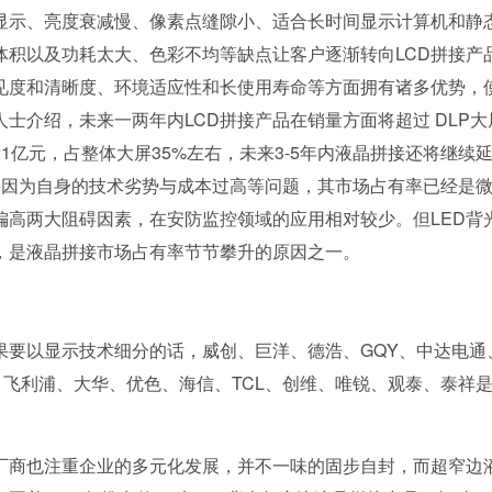
示、亮度衰减慢、像素点缝隙小、适合长时间显示计算机和静
体积以及功耗太大、色彩不均等缺点让客户逐渐转向LCD拼接产
能见度和清晰度、环境适应性和长使用寿命等方面拥有诸多优势，
士介绍，未来一两年内LCD拼接产品在销量方面将超过 DLP大
亿元，占整体大屏35%左右，未来3-5年内液晶拼接还将继续
拼接因为自身的技术劣势与成本过高等问题，其市场占有率已经是
偏高两大阻碍因素，在安防监控领域的应用相对较少。但LED背
，是液晶拼接市场占有率节节攀升的原因之一。
要以显示技术细分的话，威创、巨洋、德浩、GQY、中达电通
C、飞利浦、大华、优色、海信、TCL、创维、唯锐、观泰、泰祥是
商也注重企业的多元化发展，并不一味的固步自封，而超窄边