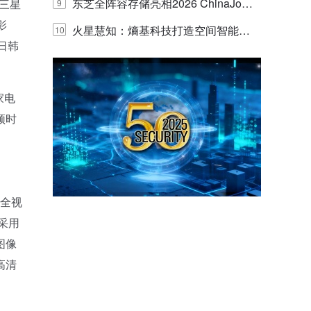
的实践与探讨
东芝全阵容存储亮相2026 ChinaJo
了三星
9
影
y，以海量数据底座赋能“与AI同游”新
火星慧知：熵基科技打造空间智能时
10
日韩
体验
代的认知中枢
家电
顿时
、全视
采用
图像
高清