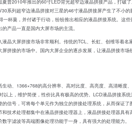
普2010年推出的60寸LED背光超窄边液晶拼接产品，打破
7WV30系列超窄边液晶拼接对三星的46寸液晶拼接屏产生了不小的
分得一杯羹，并付诸于行动，纷纷推出相应的液晶拼接系统。这些
出的产品一直是国内大屏市场的主流。
液晶大屏拼接市场非常顺利。传统的TCL、长虹、创维等着名
大屏拼接的市场中。国内大屏企业的逐步发展，让液晶拼接市场
动、1366×768的高分辨率、高对比度、高亮度、高清晰度
小时以上，维护简便，性价比具有极高的优势。LCD液晶拼接系统
整的信号，可将每个单元作为独立的拼接处理系统，从而保证了
节和技术处理都集中在液晶拼接处理器上，液晶拼接处理器具有
阶数字滤波等高端图像处理功能于一身，具有强大的处理能力。