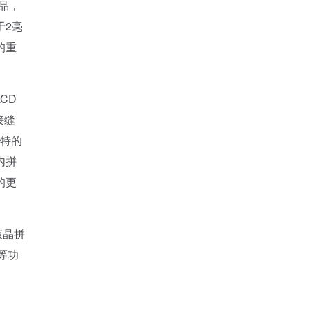
品，
于2毫
的重
CD
接缝
独特的
内拼
的更
液晶拼
等功