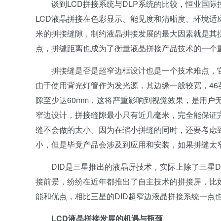
谈到LCD拼接系统与DLP系统的比较，恒业国际控
LCD液晶拼接在色彩显示、能见度和清晰度、环境适
米的拼接缝隙，制约液晶拼接发展的最大因素就是其
点，拼缝距离也成为了衡量液晶拼接产品技术的一个重
拼接缝是否是超窄边框设计也是一个技术难点，它将
由于使用背光灯管作为发光源，其边缘一般较宽，46
隙至少达60mm，这将严重影响到视觉效果，是用户
窄边设计，拼接缝隙最小只有近几毫米，完全能保证
缝不会做的太小。因为在缩小拼缝的同时，还要考虑
小，但是毕竟产品会涉及到应用和安装，如果拼缝太
DID是三星推出的液晶屏技术，实际上除了三星DI
接前景，纷纷在近年都推出了自主技术的拼接屏，比如LG
能和优点，相比三星的DID超窄边液晶拼接系统一点
LCD液晶拼接发展的机遇与瓶颈