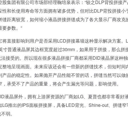
股集团有限公司市场部经理鞠培泉表示：“较之DLP背投拼接产
应性和长使用寿命等方面拥有诸多优势，但对比DLP背投拼接小
拼缝距离较宽，如何缩小液晶拼接拼缝成为了各大显示厂商攻克
要参数。”
直接影响到用户是否采用LCD拼接幕墙这种显示解决方案。L
英寸普通液晶屏其边框宽度超过30mm，如果用于拼接，那么拼
无法接受的。所以现在很多液晶拼接厂商都采用DID液晶屏这种
完整地呈现画面。未来应该还会有一些新的拼缝技术，但短时间
到产品的稳定性。如果抛开产品性能不管的话，拼缝当然可以做
窄，承受不了产品的重量，将会产生漏光等问题，影响使用。
D液晶屏外，拥有上游屏资源的厂商如LG、夏普也都非常看好
推出的IPS面板拼接屏，具备LED背光、Shine-out、拼缝窄
也不弱。