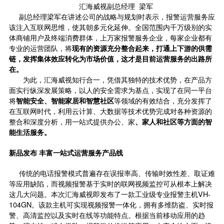
汇海威视副总经理 梁军
副总经理梁军在讲述公司的战略与规划时表示，报警运营服务应
该注入互联网思维，使其朝多元化延伸。全国范围内千万级别的实
体商铺用户及终端消费群体，上万家报警服务企业，每家企业都有
专业的运营团队，将
现有的资源充分整合起来，打通上下游的供需
链，发挥集体效应转化为市场价值，这才是目前运营服务的出路所
在。
为此，汇海威视知行合一，凭借其独特的技术优势，在产品方
面实行纵深发展策略，以人的安全需求为基点，实现了在同一平台
将
智能安全、智能家居和智慧社区
等领域的有效结合，充分发挥了
在互联网时代，利用云计算、大数据等技术优势完成对各种资源的
整合和深度分析，用一站式提供办公、家
、家人和社区等方面的智
能生活服务。
新品发布 丰富一站式运营服务产品线
传统的电话报警模式普遍存在误报率高、传输时效性差、取证难
等应用缺陷，而视频报警基于实时的联网视频监控可从根本上解决
这几大问题。本次汇海威视即发布了一款工业级专业报警主机VH-
104GN。该款主机可实现视频报警一体化，拥有多维防盗、实时报
警、高清监控以及实时在线等功能特点。根据当前移动应用的趋