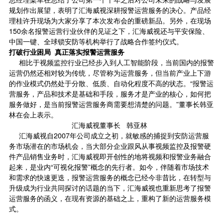
规划作出展望，表明了汇海威视深耕报警运营服务的决心。产品经
理桂许升现场为大家分享了本次发布会的重磅新品。另外，在现场
150余名报警运营行业伙伴的见证之下，汇海威视还与平安保险、
中国一键、全球锁安防等机构举行了战略合作签约仪式。
打破行业困局 真正落实报警运营服务
相比于视频监控行业已经步入到
人工智能
阶段，当前国内的报警
运营仍然还相对较为传统，尽管称为运营服务，但当前产业上下游
的作业模式仍然处于分散、低质、自动化程度不高的状态。“报警运
营服务，产品和技术是基础和手段，服务才是产业的核心，如何把
服务做好，是当前报警运营服务商需要想清楚的问题。”董事长韩亚
林在会上表示。
汇海威视董事长 韩亚林
汇海威视自2007年公司成立之初，就敏感的捕捉到安防运营服
务市场潜在的市场机会，当大部分企业跟风从事视频监控及报警硬
件产品销售业务时，汇海威视即开创性的地将视频和报警业务融合
起来，是业内“可视化报警”概念的先行者。如今，伴随着市场技术
和需求的快速更迭，报警运营服务的概念已经今非昔比，在转型与
升级成为行业共同探讨的话题的当下，汇海威视也重新思考了报警
运营服务的函义，在现有资源的基础之上，重构了新的运营服务模
式。