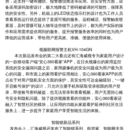
势，还支持一键布撤防、报警微信推送等应用。在安全性方面，设
备采用滚码加密设计，极大地降低了密码被破译的可能性，保障系
统的安全性。另外，机箱上的LED状态指示灯的设计也为工作人员
查看系统运行状态提供了直观可视的服务。远程喊话、报警触发喷
雾器，及时震慑可疑人物等这些细节上的设计，都为用户实际的操
作和应用需求提供周到的服务。提升报警服务效率的同时也为用户
降低的运营成本，带给用户更高效、准确、便捷的使用体验。
视频联网报警主机VH-104GN
本次新品发布会的第二大看点还有汇海威视专为家庭用户设计
的一款移动客户端“安心360看家”APP，近日央视爆出的家用监控
系统的安全漏洞问题之后，家用摄像机的安全问题成为用户最为关
心的问题，和市面上的家用看护应用相比，安心360看家APP的亮
点在于对用户隐私安全方面的保护，其安全性可达金融级别，“一键
开启账号保护”的设计，只允许注册手机和获取登录权限的用户登
录，即使账号密码被盗，也无法登录和查看视频，用户无需担心账
号安全和隐私问题。除了提供视频查看的功能外，安心360看家还
融入了智慧社区的模块，让应用的功能从家庭看护延伸到社区生活
服务上，进一步提升了家庭用户享受智能生活的体验。
智能锁新品系列
发布会上，汇海威视还发布了智能锁系列、电管家、智能网关等