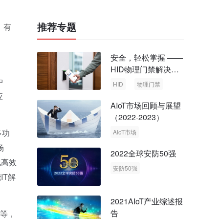
推荐专题
）有
安全，轻松掌握 ——
HID物理门禁解决方
案，启动智慧安全新
中
HID
物理门禁
时代
应
AIoT市场回顾与展望
（2022-2023）
多功
AIoT市场
回顾与展望
场
2022全球安防50强
现高效
安防50强
IT解
安防市场
安防行业
2021AIoT产业综述报
告
送等，