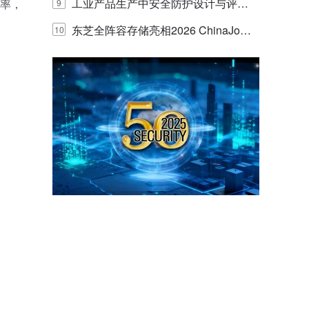
E IQ 3.20开启安防运营智能新时代
工业产品生产中安全防护设计与评估
效率，
9
的实践与探讨
东芝全阵容存储亮相2026 ChinaJo
10
y，以海量数据底座赋能“与AI同游”新
体验