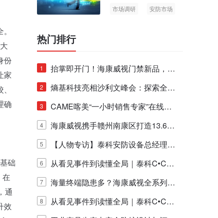
市场调研
安防市场
AIoT
全。
热门排行
校大
身份
抬掌即开门！海康威视门禁新品，不
1
让家
止认人脸，更认"掌"中静脉！
熵基科技亮相沙利文峰会：探索全栈
2
校、
理确
脑机技术商业化生态新路径
CAME喀美“一小时销售专家”在线赋
3
能培训正式启动！
海康威视携手赣州南康区打造13.6公
4
里绿波网
【人物专访】泰科安防设备总经理张
5
块基础
宁解码安防出海新范式
从看见事件到读懂全局｜泰科C•CUR
6
，在
E IQ 3.20开启安防运营智能新时代
海量终端隐患多？海康威视全系列物
7
，通
联安全产品，四层守护更放心！
从看见事件到读懂全局｜泰科C•CUR
8
升效