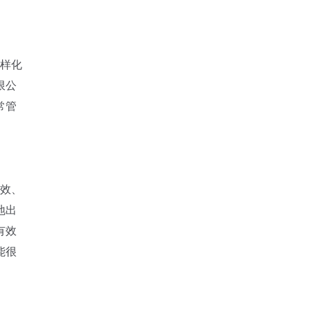
多样化
限公
常管
低效、
地出
有效
能很