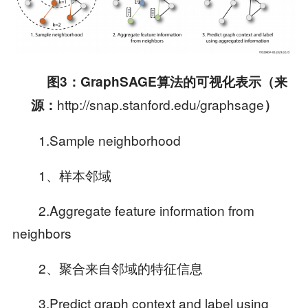
图
3
：
GraphSAGE
算法的可视化表示（来
http://snap.stanford.edu/graphsage
源：
）
1.Sample neighborhood
1、样本邻域
2.Aggregate feature information from
neighbors
2、聚合来自邻域的特征信息
3.Predict graph context and label using