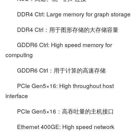
DDR4 Ctrl: Large memory for graph storage
DDR4 Ctrl：用于图形存储的大存储容量
GDDR6 Ctrl: High speed memory for
computing
GDDR6 Ctrl：用于计算的高速存储
PCIe Gen5×16: High throughout host
interface
PCIe Gen5×16：高吞吐量的主机接口
Ethernet 400GE: High speed network