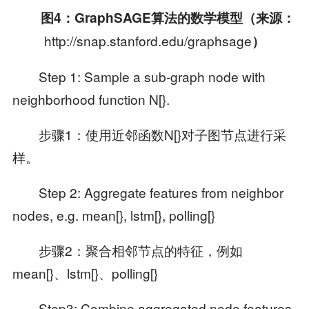
图
4
：
GraphSAGE
算法的数学模型（来源：
http://snap.stanford.edu/graphsage
）
Step 1: Sample a sub-graph node with
neighborhood function N[}.
步骤1：使用近邻函数N[}对子图节点进行采
样。
Step 2: Aggregate features from neighbor
nodes, e.g. mean[}, lstm[}, polling[}
步骤2：聚合相邻节点的特征，例如
mean[}、lstm[}、polling[}
Step3: Combine aggregated node features.