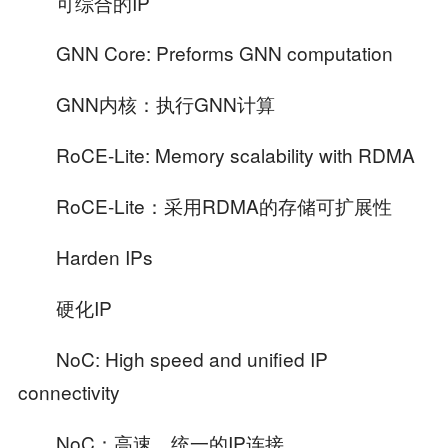
可综合的IP
GNN Core: Preforms GNN computation
GNN内核：执行GNN计算
RoCE-Lite: Memory scalability with RDMA
RoCE-Lite：采用RDMA的存储可扩展性
Harden IPs
硬化IP
NoC: High speed and unified IP
connectivity
NoC：高速、统一的IP连接