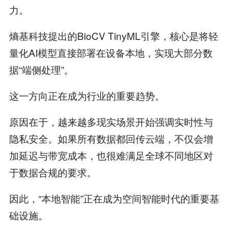
力。
熵基科技提出的BioCV TinyML引擎，核心是将轻
量化AI模型直接部署在设备本地，实现大部分数
据“端侧处理”。
这一方向正在成为行业的重要趋势。
原因在于，越来越多现实场景开始强调实时性与
隐私安全。如果所有数据都回传云端，不仅会增
加延迟与带宽成本，也很难满足全球不同地区对
于数据合规的要求。
因此，“本地智能”正在成为空间智能时代的重要基
础设施。