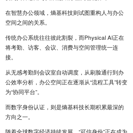
在智慧办公领域，熵基科技则试图重构人与办公
空间之间的关系。
传统办公系统往往彼此割裂，而Physical AI正在
将考勤、访客、会议、消费与空间管理统一连
接。
从无感考勤到会议室自动调度，从刷脸通行到办
公效率分析，办公空间正在逐渐从“流程工具”转变
为“协同平台”。
而数字身份认证，则是熵基科技长期积累最深的
方向之一。
随着全球数字经济持续发展，“可信身份”正在成为