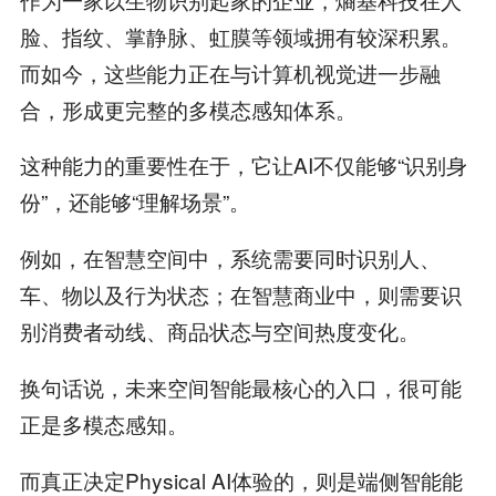
脸、指纹、掌静脉、虹膜等领域拥有较深积累。
而如今，这些能力正在与计算机视觉进一步融
合，形成更完整的多模态感知体系。
这种能力的重要性在于，它让AI不仅能够“识别身
份”，还能够“理解场景”。
例如，在智慧空间中，系统需要同时识别人、
车、物以及行为状态；在智慧商业中，则需要识
别消费者动线、商品状态与空间热度变化。
换句话说，未来空间智能最核心的入口，很可能
正是多模态感知。
而真正决定Physical AI体验的，则是端侧智能能