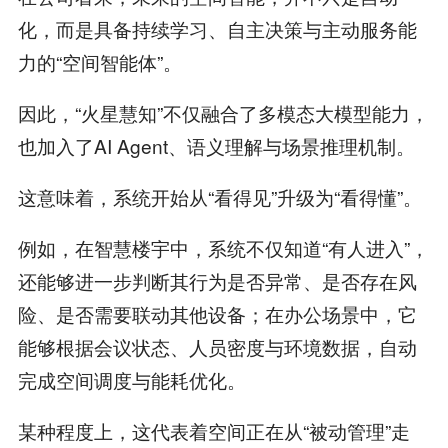
化，而是具备持续学习、自主决策与主动服务能
力的“空间智能体”。
因此，“火星慧知”不仅融合了多模态大模型能力，
也加入了AI Agent、语义理解与场景推理机制。
这意味着，系统开始从“看得见”升级为“看得懂”。
例如，在智慧楼宇中，系统不仅知道“有人进入”，
还能够进一步判断其行为是否异常、是否存在风
险、是否需要联动其他设备；在办公场景中，它
能够根据会议状态、人员密度与环境数据，自动
完成空间调度与能耗优化。
某种程度上，这代表着空间正在从“被动管理”走