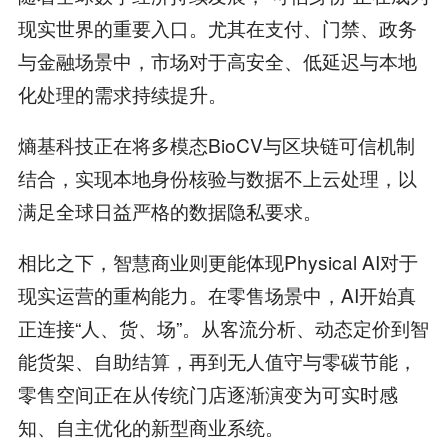
现实世界的重要入口。尤其在支付、门禁、政务
与金融场景中，市场对于高安全、低延迟与本地
化处理的需求持续提升。
熵基科技正在将多模态BioCV与区块链可信机制
结合，实现本地身份核验与数据不上云处理，以
满足全球日益严格的数据隐私要求。
相比之下，智慧商业则更能体现Physical AI对于
现实运营的重构能力。在零售场景中，AI开始真
正连接“人、货、场”。从客流分析、动态定价到智
能货架、自助结算，再到无人值守与零碳节能，
零售空间正在从传统门店逐渐演变为可实时感
知、自主优化的新型商业系统。