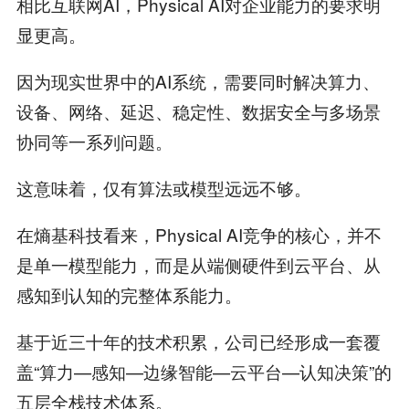
相比互联网AI，Physical AI对企业能力的要求明
显更高。
因为现实世界中的AI系统，需要同时解决算力、
设备、网络、延迟、稳定性、数据安全与多场景
协同等一系列问题。
这意味着，仅有算法或模型远远不够。
在熵基科技看来，Physical AI竞争的核心，并不
是单一模型能力，而是从端侧硬件到云平台、从
感知到认知的完整体系能力。
基于近三十年的技术积累，公司已经形成一套覆
盖“算力—感知—边缘智能—云平台—认知决策”的
五层全栈技术体系。