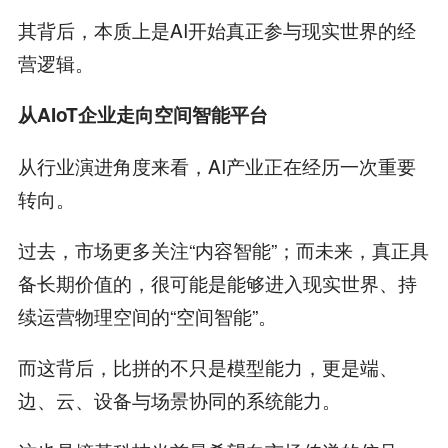
其背后，本质上是AI开始真正参与现实世界的经
营逻辑。
从AIoT企业走向空间智能平台
从行业演进角度来看，AI产业正在经历一次重要
转向。
过去，市场更多关注“内容智能”；而未来，真正具
备长期价值的，很可能是能够进入现实世界、持
续运营物理空间的“空间智能”。
而这背后，比拼的不只是模型能力，更是端、
边、云、设备与场景协同的系统能力。