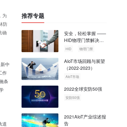
推荐专题
，为
林防
法确
安全，轻松掌握 ——
HID物理门禁解决方
案，启动智慧安全新
HID
物理门禁
时代
AIoT市场回顾与展望
是新中
（2022-2023）
工作
AIoT市场
施条
回顾与展望
2022全球安防50强
学
安防50强
安防市场
安防行业
2021AIoT产业综述报
告
轨道