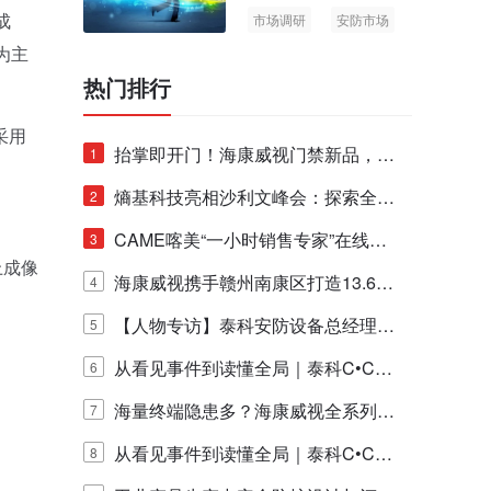
成
市场调研
安防市场
AIoT
为主
热门排行
采用
抬掌即开门！海康威视门禁新品，不
1
止认人脸，更认"掌"中静脉！
熵基科技亮相沙利文峰会：探索全栈
2
脑机技术商业化生态新路径
CAME喀美“一小时销售专家”在线赋
3
上成像
能培训正式启动！
海康威视携手赣州南康区打造13.6公
4
里绿波网
【人物专访】泰科安防设备总经理张
5
宁解码安防出海新范式
从看见事件到读懂全局｜泰科C•CUR
6
E IQ 3.20开启安防运营智能新时代
海量终端隐患多？海康威视全系列物
7
联安全产品，四层守护更放心！
从看见事件到读懂全局｜泰科C•CUR
8