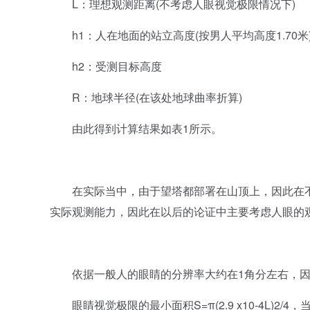
L：理想观测距离(不考虑人眼视觉极限情况下)
h1：人在地面的站立高度(按男人平均高度1.70米
h2：受测目标高度
R：地球半径(在该处地球曲率折算)
由此得到计算结果如表1所示。
在实际当中，由于望塔都部署在山顶上，因此在不考
实际观测能力，因此在以后的论证中主要考虑人眼的观
依据一般人的眼睛的分辨率大约在1角分左右，因此
眼睛视觉极限的最小面积S=π(2.9 x10-4L)2/