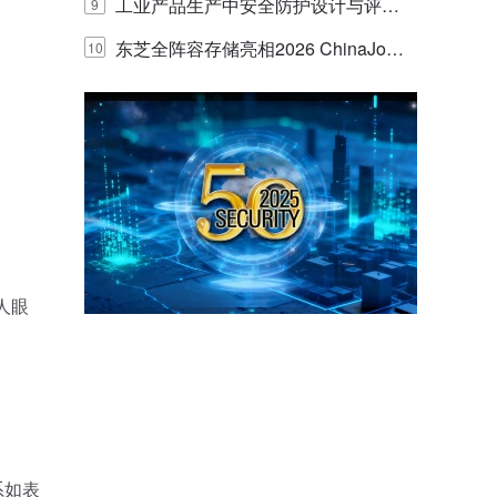
E IQ 3.20开启安防运营智能新时代
工业产品生产中安全防护设计与评估
9
的实践与探讨
东芝全阵容存储亮相2026 ChinaJo
10
y，以海量数据底座赋能“与AI同游”新
体验
人眼
系如表