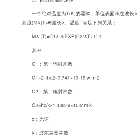
一个绝对温度为T(K)的黑体，单位表面积在波长
射度)Mλ(T)与波长λ、温度T满足下列关系：
Mλ (T)=C1λ-5[EXP(C2/λT)-1]-1
其中：
C1：第一辐射常数，
C1=2πhc2=3.741×10-16 w·m-2
C2：第二辐射常数，
C2=hc/k=1.43879×10-2 m·k
c：光速
k：波尔兹曼常数