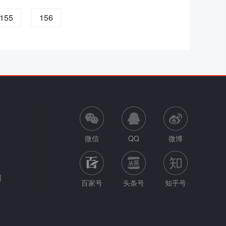
155
156
微信
QQ
微博
网
百家号
头条号
知乎号