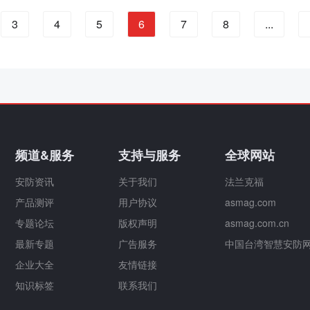
3
4
5
6
7
8
...
频道&服务
支持与服务
全球网站
安防资讯
关于我们
法兰克福
产品测评
用户协议
asmag.com
专题论坛
版权声明
asmag.com.cn
最新专题
广告服务
中国台湾智慧安防
企业大全
友情链接
知识标签
联系我们