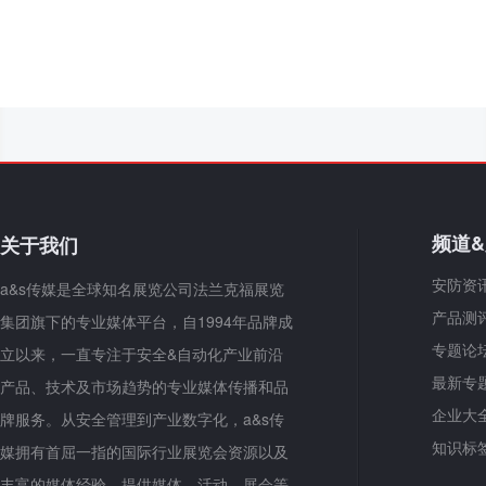
频道
关于我们
安防资
a&s传媒是全球知名展览公司法兰克福展览
产品测
集团旗下的专业媒体平台，自1994年品牌成
专题论
立以来，一直专注于安全&自动化产业前沿
最新专
产品、技术及市场趋势的专业媒体传播和品
企业大
牌服务。从安全管理到产业数字化，a&s传
知识标
媒拥有首屈一指的国际行业展览会资源以及
丰富的媒体经验，提供媒体、活动、展会等