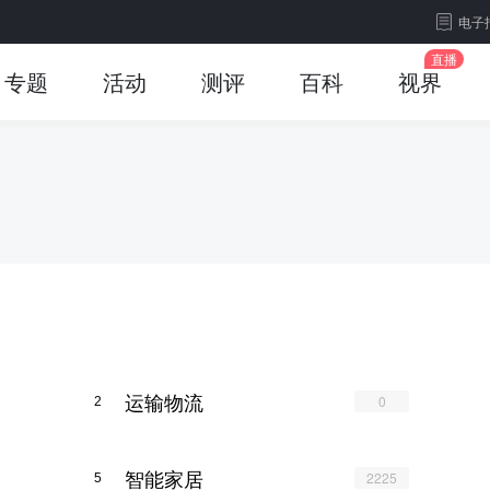
电子
专题
活动
测评
百科
视界
运输物流
0
2
智能家居
2225
5