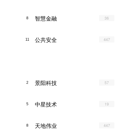
智慧金融
36
8
公共安全
447
11
景阳科技
57
2
中星技术
19
5
天地伟业
447
8