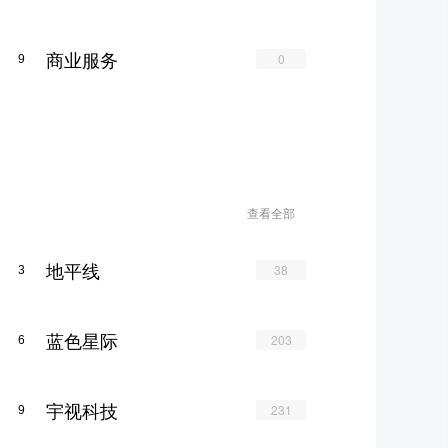
商业服务
0
9
查看全部
地平线
38
3
蓝色星际
203
6
宇视科技
231
9