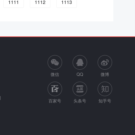
1111
1112
1113
微信
QQ
微博
网
百家号
头条号
知乎号