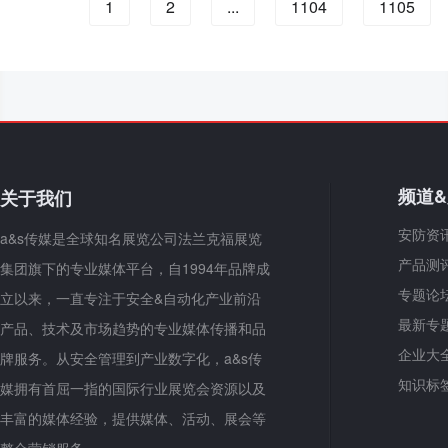
1
2
...
1104
1105
频道
关于我们
安防资
a&s传媒是全球知名展览公司法兰克福展览
产品测
集团旗下的专业媒体平台，自1994年品牌成
专题论
立以来，一直专注于安全&自动化产业前沿
最新专
产品、技术及市场趋势的专业媒体传播和品
企业大
牌服务。从安全管理到产业数字化，a&s传
知识标
媒拥有首屈一指的国际行业展览会资源以及
丰富的媒体经验，提供媒体、活动、展会等