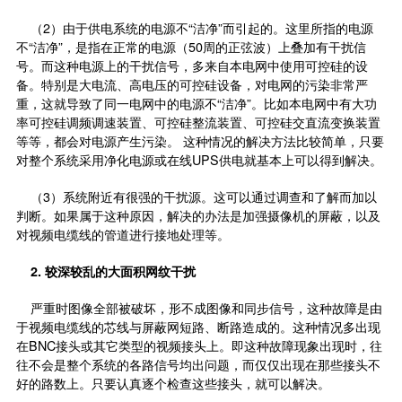
（2）由于供电系统的电源不“洁净”而引起的。这里所指的电源
不“洁净”，是指在正常的电源（50周的正弦波）上叠加有干扰信
号。而这种电源上的干扰信号，多来自本电网中使用可控硅的设
备。特别是大电流、高电压的可控硅设备，对电网的污染非常严
重，这就导致了同一电网中的电源不“洁净”。比如本电网中有大功
率可控硅调频调速装置、可控硅整流装置、可控硅交直流变换装置
等等，都会对电源产生污染。 这种情况的解决方法比较简单，只要
对整个系统采用净化电源或在线UPS供电就基本上可以得到解决。
（3）系统附近有很强的干扰源。这可以通过调查和了解而加以
判断。如果属于这种原因，解决的办法是加强摄像机的屏蔽，以及
对视频电缆线的管道进行接地处理等。
2.
较深较乱的大面积网纹干扰
严重时图像全部被破坏，形不成图像和同步信号，这种故障是由
于视频电缆线的芯线与屏蔽网短路、断路造成的。这种情况多出现
在BNC接头或其它类型的视频接头上。即这种故障现象出现时，往
往不会是整个系统的各路信号均出问题，而仅仅出现在那些接头不
好的路数上。只要认真逐个检查这些接头，就可以解决。