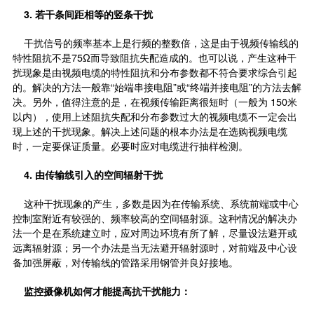
3.
若干条间距相等的竖条干扰
干扰信号的频率基本上是行频的整数倍，这是由于视频传输线的
特性阻抗不是75Ω而导致阻抗失配造成的。也可以说，产生这种干
扰现象是由视频电缆的特性阻抗和分布参数都不符合要求综合引起
的。解决的方法一般靠“始端串接电阻”或“终端并接电阻”的方法去解
决。另外，值得注意的是，在视频传输距离很短时（一般为 150米
以内），使用上述阻抗失配和分布参数过大的视频电缆不一定会出
现上述的干扰现象。解决上述问题的根本办法是在选购视频电缆
时，一定要保证质量。必要时应对电缆进行抽样检测。
4.
由传输线引入的空间辐射干扰
这种干扰现象的产生，多数是因为在传输系统、系统前端或中心
控制室附近有较强的、频率较高的空间辐射源。这种情况的解决办
法一个是在系统建立时，应对周边环境有所了解，尽量设法避开或
远离辐射源；另一个办法是当无法避开辐射源时，对前端及中心设
备加强屏蔽，对传输线的管路采用钢管并良好接地。
监控摄像机如何才能提高抗干扰能力：