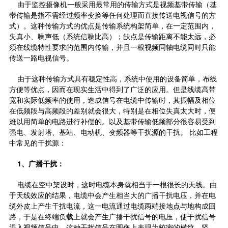
由于监控摄像机一般采用最常用的传输方式是视频基带传输（基
带传输是指不需经过频率变换等任何处理而直接传送电视信号的方
式）。这种传输方式的优点是传输系统构架简单，在一定范围内，
失真小、噪声低（系统信噪比高）；缺点是传输距离不能太远，必
须在线缆特性要求的范围内传输，并且一根视频同轴电缆同时只能
传送一路电视信号。
由于这种传输方式具有稳定性高，系统中使用的设备简单，布线
方便等优点，因而在现实生活中得到了广泛的应用。但是线缆高带
宽和实际低频率的使用，造成信号在电缆中传输时，其振幅及相位
在低频段与高频段的差别就会很大，特别是在相位失真太大时，便
难以用简单的电路进行补偿的。以及基带传输低频部分很容易受到
强电、发射塔、基站、电动机、变频器等干扰源的干扰。 比如工程
中常见的干扰源：
1
、广播干扰：
电缆在空中架设时，这时电缆本身就相当于一根很长的天线。由
于天线效应的结果，电缆中会产生相当大的广播干扰电压，并在电
缆外皮上产生干扰电流，这一电流通过电缆两端接地点与地构成回
路，于是在终端负载上就会产生广播干扰信号的电压，使干扰信号
混入视频信号中。这种干扰信号在图像上表现为较密的横纹、竖