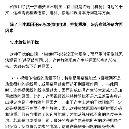
如果用了抗干扰器效果不明显，有可能是终端（机房）引起的干
扰，这样需要检查连接、电源、接地和设备本身问题等方面。
除了上述原因还应考虑供电电源、控制模块、综合布线等诸方面
因素
1.
木纹状的干扰
这种干扰的出现，轻微时不会淹没正常图像，而严重时图像就无
法观看了(甚至破坏同步)。这种故障现象产生的原因较多也较复
杂。大致有如下几种原因：
（1）视频传输线的质量不好，特别是屏蔽性能差（屏蔽网不是
质量很好的铜线网，或屏蔽网过稀而起不到屏蔽作用）。与此同
时，这类视频线的线电阻过大，因而造成信号产生较大衰减也是加
重故障的原因。此外，这类视频线的特性阻抗不是75Ω以及参数超
出规定也是产生故障的原因之一。由于产生上述的干扰现象不一定
就是视频线不良而产生的故障，因此这种故障原因在判断时要准确
和慎重。只有当排除了其它可能后，才能从视频线不良的角度去考
虑。若真是电缆质量问题，最好的办法当然是把所有的这种电缆全
部换掉，换成符合要求的电缆，这是彻底解决问题的最好办法。