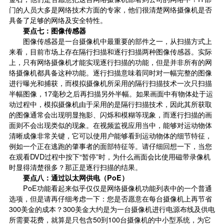
门的人员大多是网络技术方面的专家，他们很清楚网络摄像机是否
具备了足够的网络及安全特性。
要点七：图像
传感器
图像传感器是一台摄像机中最重要的部件之一，从扫描方式上
来看，目前市场上存在隔行扫描和逐行扫描两种图像传感器。实际
上，只有网络摄像机才能实现逐行扫描的功能，但是并非所有的网
络摄像机都具备这种功能。逐行扫描意味着同时对一幅完整的图像
进行曝光和捕获，而模拟摄像机所采用的隔行扫描技术一次只扫描
半幅图像，17毫秒之后再扫描另外半幅。如果画面中有物体处于运
动过程中，模拟摄像机由于采用的是隔行扫描技术，因此其所获取
的图像通常会出现明显拖影、闪烁和模糊等现象，而逐行扫描的画
面则不会出现类似的现象。在视频监视应用当中，能够对运动物体
清晰成像非常关键，它可以使用户能够看到运动物体的细节特征，
例如一个正在逃跑的肇事者的面部特征等。请仔细回想一下，当您
在观看DVD过程中按下“暂停”时，为什么画面会比使用磁带录像机
时显得清楚很多？那正是逐行扫描的结果。
要点八：通过以太网供电（PoE）
PoE功能看起来似乎仅仅是网络摄像机功能列表中的一个普通
选项，但是请再仔细考虑一下：您是否愿意在每台摄像机上再节省
300美金的成本？300美金大约是为一台摄像机进行电源布线及供电
所需要花费，就算是只包含50到100台摄像机的中小型系统，为它