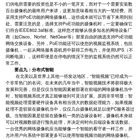
们供电所需要的投资也是不小的一笔开支，而对于一个需要安装数
百台摄像机的最终用户来讲，这更加意味着相当大的一笔经费。而
采用支持PoE功能的网络摄像机，这些成本就可以节省下来用到别
处。需要注意的是，选择支持PoE功能的摄像机时，一定要确保它
们符合IEEE802.3af标准。这样您才能够从很多知名的网络设备厂
商（如Cisco、Nortel、NetGear等）那里自由的挑选支持PoE功能
网络交换设备。另外，PoE功能还可以使您的视频监视系统，包括
摄像机，一起从网络服务器机房中获得工作电力，并使用UPS（不
间断电源），这样即便是在停电的情况下您的监视系统仍然可以正
常工作。
要点九：分布式智能
在北美以及世界上其他一些发达地区，“智能视频”已经成为一
个非常热门的名词。在未来的几年当中，智能视频技术将获得极大
发展和完善，但是仅仅当智能因素被部署在前端的网络摄像机当中
时，智能视频系统才真正能够做到可灵活扩展。原因非常明显：智
能视频处理需要硬件设备具有相当强大的数据处理能力，如果视频
处理不是驻留在摄像机当中，仅仅几台摄像机就足以使PC服务器过
载。当智能因素是驻留在摄像机一类的边缘设备时，摄像机本身就
可以对视频数据进行预先处理，并决定何时向后端设备发送数据。
一台优秀的网络摄像机应当能够像一个智能的看守者一样工作，并
允许用户向系统中部署更多可以使用智能视频功能的网络摄像机。