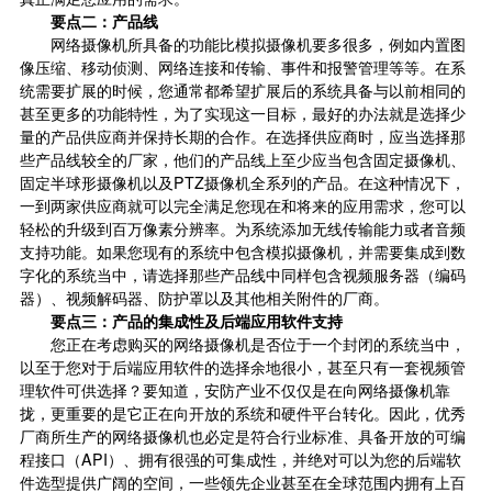
要点二：产品线
网络摄像机所具备的功能比模拟摄像机要多很多，例如内置图
像压缩、移动侦测、网络连接和传输、事件和报警管理等等。在系
统需要扩展的时候，您通常都希望扩展后的系统具备与以前相同的
甚至更多的功能特性，为了实现这一目标，最好的办法就是选择少
量的产品供应商并保持长期的合作。在选择供应商时，应当选择那
些产品线较全的厂家，他们的产品线上至少应当包含固定摄像机、
固定半球形摄像机以及PTZ摄像机全系列的产品。在这种情况下，
一到两家供应商就可以完全满足您现在和将来的应用需求，您可以
轻松的升级到百万像素分辨率。为系统添加无线传输能力或者音频
支持功能。如果您现有的系统中包含模拟摄像机，并需要集成到数
字化的系统当中，请选择那些产品线中同样包含视频服务器（编码
器）、视频解码器、防护罩以及其他相关附件的厂商。
要点三：产品的集成性及后端应用软件支持
您正在考虑购买的网络摄像机是否位于一个封闭的系统当中，
以至于您对于后端应用软件的选择余地很小，甚至只有一套视频管
理软件可供选择？要知道，安防产业不仅仅是在向网络摄像机靠
拢，更重要的是它正在向开放的系统和硬件平台转化。因此，优秀
厂商所生产的网络摄像机也必定是符合行业标准、具备开放的可编
程接口（API）、拥有很强的可集成性，并绝对可以为您的后端软
件选型提供广阔的空间，一些领先企业甚至在全球范围内拥有上百