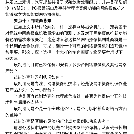
从定义上来讲，只有那些具备了视频数据处理能力，并具备移动侦
测（VMD）、I/O报警端口及事件管理等高级功能的网络摄像机才
能够称之为智能型网络摄像机。
要点十：制造商背景
正如上文中所讨论到的一样，选择网络摄像机时，一定要基于
对系统中网络摄像机数量增加的预测，以及对于网络摄像机新功能
特色的需求来做决定，这意味着您选择的网络摄像机制造商将是一
个长期的合作伙伴。可见，选择一个可靠的网络摄像机制造商也非
常重要。那么，应当选择一个怎样的制造商呢？您需要考虑以下一
些因素：
该制造商目前已经销售和安装了多少台网络摄像机及其他网络
产品？
该制造商的盈利状况如何？
该制造商是专注于网络摄像机技术，还是说网络摄像机仅仅是
它产品系列中的一小部分？
当地是否有该制造商的代理或代表处，能否为您提供全面的技
术和售后服务支持？
该制造商是否是一个全球化企业，是否可以轻松应对语言方面
的差异？
该制造商是否拥有足够的行业成功案例以供您参考？
请您务必从市场中的领先企业购买网络摄像机，从而确保长期
获得创新特性、全面支持、持续升级以及前后统一、高度兼容的产