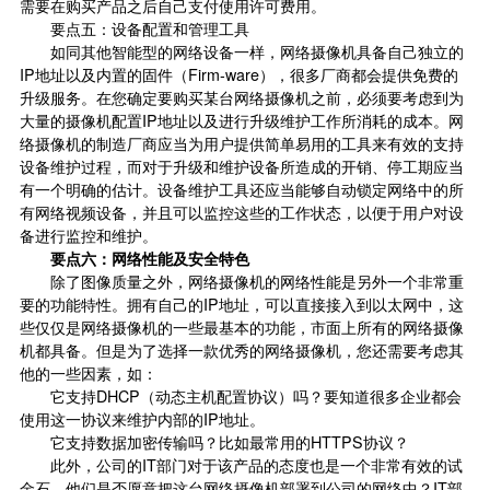
需要在购买产品之后自己支付使用许可费用。
要点五：设备配置和管理工具
如同其他智能型的网络设备一样，网络摄像机具备自己独立的
IP地址以及内置的固件（Firm-ware），很多厂商都会提供免费的
升级服务。在您确定要购买某台网络摄像机之前，必须要考虑到为
大量的摄像机配置IP地址以及进行升级维护工作所消耗的成本。网
络摄像机的制造厂商应当为用户提供简单易用的工具来有效的支持
设备维护过程，而对于升级和维护设备所造成的开销、停工期应当
有一个明确的估计。设备维护工具还应当能够自动锁定网络中的所
有网络视频设备，并且可以监控这些的工作状态，以便于用户对设
备进行监控和维护。
要点六：网络性能及安全特色
除了图像质量之外，网络摄像机的网络性能是另外一个非常重
要的功能特性。拥有自己的IP地址，可以直接接入到以太网中，这
些仅仅是网络摄像机的一些最基本的功能，市面上所有的网络摄像
机都具备。但是为了选择一款优秀的网络摄像机，您还需要考虑其
他的一些因素，如：
它支持DHCP（动态主机配置协议）吗？要知道很多企业都会
使用这一协议来维护内部的IP地址。
它支持数据加密传输吗？比如最常用的HTTPS协议？
此外，公司的IT部门对于该产品的态度也是一个非常有效的试
金石，他们是否愿意把这台网络摄像机部署到公司的网络中？IT部