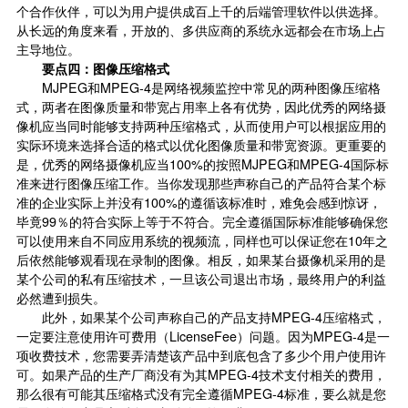
个合作伙伴，可以为用户提供成百上千的后端管理软件以供选择。
从长远的角度来看，开放的、多供应商的系统永远都会在市场上占
主导地位。
要点四：图像压缩格式
MJPEG和MPEG-4是网络视频监控中常见的两种图像压缩格
式，两者在图像质量和带宽占用率上各有优势，因此优秀的网络摄
像机应当同时能够支持两种压缩格式，从而使用户可以根据应用的
实际环境来选择合适的格式以优化图像质量和带宽资源。更重要的
是，优秀的网络摄像机应当100%的按照MJPEG和MPEG-4国际标
准来进行图像压缩工作。当你发现那些声称自己的产品符合某个标
准的企业实际上并没有100%的遵循该标准时，难免会感到惊讶，
毕竟99％的符合实际上等于不符合。完全遵循国际标准能够确保您
可以使用来自不同应用系统的视频流，同样也可以保证您在10年之
后依然能够观看现在录制的图像。相反，如果某台摄像机采用的是
某个公司的私有压缩技术，一旦该公司退出市场，最终用户的利益
必然遭到损失。
此外，如果某个公司声称自己的产品支持MPEG-4压缩格式，
一定要注意使用许可费用（LicenseFee）问题。因为MPEG-4是一
项收费技术，您需要弄清楚该产品中到底包含了多少个用户使用许
可。如果产品的生产厂商没有为其MPEG-4技术支付相关的费用，
那么很有可能其压缩格式没有完全遵循MPEG-4标准，要么就是您