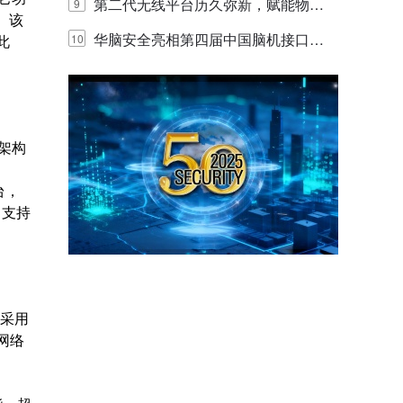
体验
代的认知中枢
第二代无线平台历久弥新，赋能物联
9
。该
网创新迭代
华脑安全亮相第四届中国脑机接口大
此
10
赛 工业安全脑机接口技术赢行业顶级
专家关注
义架构
台，
，支持
均采用
网络