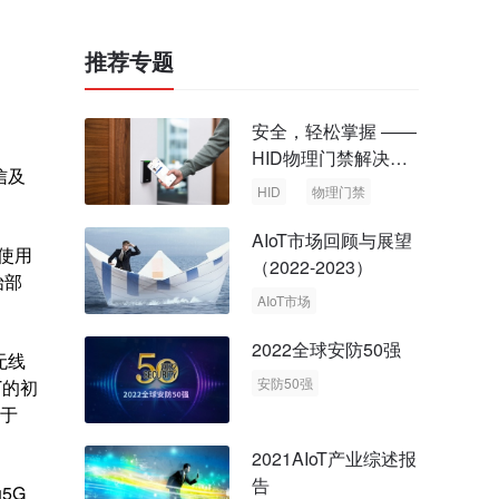
推荐专题
安全，轻松掌握 ——
HID物理门禁解决方
信及
案，启动智慧安全新
HID
物理门禁
时代
AIoT市场回顾与展望
为使用
（2022-2023）
始部
AIoT市场
回顾与展望
2022全球安防50强
无线
安防50强
T的初
安防市场
安防行业
将于
2021AIoT产业综述报
告
5G