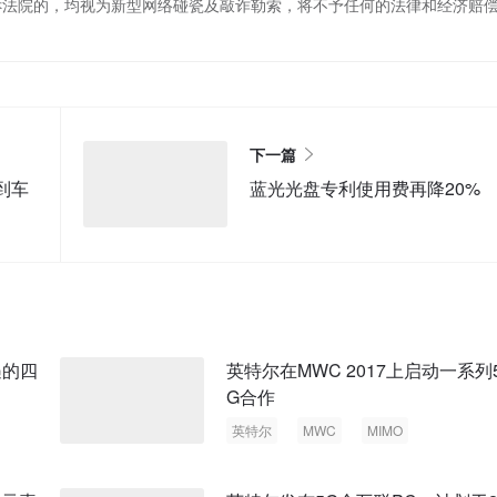
诉法院的，均视为新型网络碰瓷及敲诈勒索，将不予任何的法律和经济赔
下一篇
到车
蓝光光盘专利使用费再降20%
遇的四
英特尔在MWC 2017上启动一系列
G合作
英特尔
MWC
MIMO
自适应天线