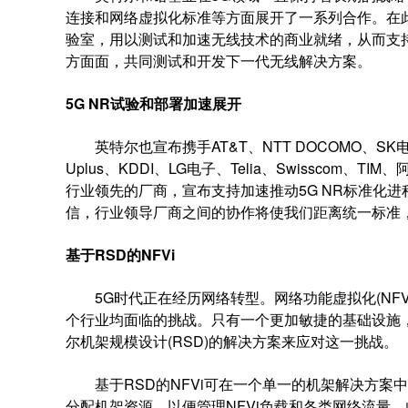
连接和网络虚拟化标准等方面展开了一系列合作。在
验室，用以测试和加速无线技术的商业就绪，从而支持
方面面，共同测试和开发下一代无线解决方案。
5G NR
试验和部署
加速展开
英特尔也宣布携手AT&T、NTT DOCOMO、SK电
Uplus、KDDI、LG电子、Telia、Swisscom、TI
行业领先的厂商，宣布支持加速推动5G NR标准化进
信，行业领导厂商之间的协作将使我们距离统一标准
基于
RSD
的
NFVi
5G时代正在经历网络转型。网络功能虚拟化(NFV
个行业均面临的挑战。只有一个更加敏捷的基础设施
尔机架规模设计(RSD)的解决方案来应对这一挑战。
基于RSD的NFVi可在一个单一的机架解决方案中
分配机架资源，以便管理NFVi负载和各类网络流量。此外，硬件功