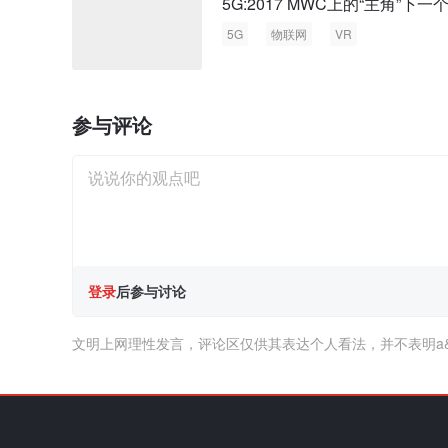
5G:2017 MWC上的“主角”下一
5G
物联网
VR
参与评论
登录
后参与讨论
文明上网理性发言，评论区仅供其表达个人看法，并不表明a