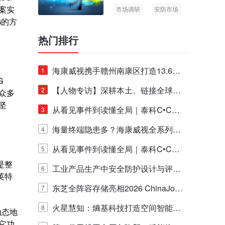
案实
市场调研
安防市场
G的方
AIoT
热门排行
海康威视携手赣州南康区打造13.6公
1
G
里绿波网
【人物专访】深耕本土、链接全球：
2
众多
坚
泰科安防设备张宁解码中国安防出海
从看见事件到读懂全局｜泰科C•CUR
3
新范式
E IQ 3.20开启安防运营智能新时代
海量终端隐患多？海康威视全系列物
4
联安全产品，四层守护更放心！
从看见事件到读懂全局｜泰科C•CUR
5
是整
E IQ 3.20开启安防运营智能新时代
工业产品生产中安全防护设计与评估
6
英特
的实践与探讨
东芝全阵容存储亮相2026 ChinaJo
7
y，以海量数据底座赋能“与AI同游”新
火星慧知：熵基科技打造空间智能时
8
动态地
其它功