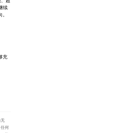
能、超
继续
向。
够充
为无
！任何