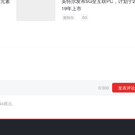
个元素
英特尔发布5G全互联PC，计划于2
19年上市
英特尔
5G
0
/
300
发表评论
&s观点。