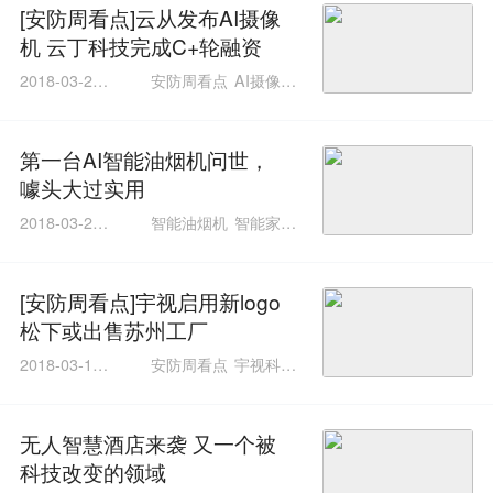
[安防周看点]云从发布AI摄像
机 云丁科技完成C+轮融资
2018-03-25 1
安防周看点
AI摄像机
9:01:01
智能门锁
第一台AI智能油烟机问世，
噱头大过实用
2018-03-20 1
智能油烟机
智能家居
4:04:23
智慧家庭
[安防周看点]宇视启用新logo
松下或出售苏州工厂
2018-03-18 1
安防周看点
宇视科技
8:59:01
松下安防
无人智慧酒店来袭 又一个被
科技改变的领域