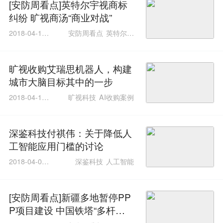
[安防周看点]英特尔宇视商标
纠纷 旷视商汤“商业对战”
2018-04-13 1
安防周看点
英特尔宇
7:39:38
视
旷视商汤
旷视收购艾瑞思机器人，构建
城市大脑目标其中的一步
2018-04-10 1
旷视科技
AI收购案例
1:56:54
深鉴科技付祺伟：关于降低人
工智能应用门槛的讨论
2018-04-09 1
深鉴科技
人工智能
4:31:46
[安防周看点]新疆多地暂停PP
P项目建设 中国铁塔“多杆合
一”