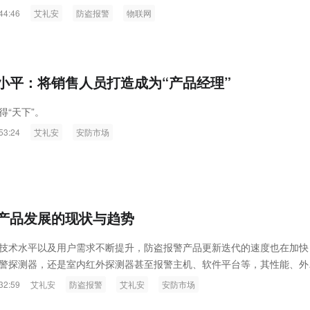
理丁建宏、研发总监黄活华、软件总工程师海印、制造中心总监院克东共
Raythink燧石技术：以红外技
44:46
艾礼安
防盗报警
物联网
剪彩，全体员工见证了这一重要时刻
空经济时代的智能安防新生态
小平：将销售人员打造成为“产品经理”
得“天下”。
53:24
艾礼安
安防市场
产品发展的现状与趋势
技术水平以及用户需求不断提升，防盗报警产品更新迭代的速度也在加快
警探测器，还是室内红外探测器甚至报警主机、软件平台等，其性能、外
等都在发生着变化，尤其是在网络化日益成熟的今天，防盗报警产品也不
32:59
艾礼安
防盗报警
艾礼安
安防市场
能化方向转型