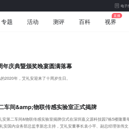
电子
专题
活动
测评
百科
视界
十周年庆典暨颁奖晚宴圆满落幕
的2020年，艾礼安迎来了十周岁生日。
二车间&amp;物联传感实验室正式揭牌
艾礼安第二车间&物联传感实验室揭牌仪式在深圳嘉义源科技园7栋5楼隆重
礼安国内业务部总监李新忠主持，艾礼安董事长袁小平、副总经理张伟文