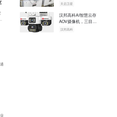
业
天启卫星
卫星物联网
安
汉邦高科AI智慧云存
、
AOV摄像机，三目太
们或
阳能多摄球机
汉邦高科
AOV摄像机
太阳能多摄球机
以通
行业