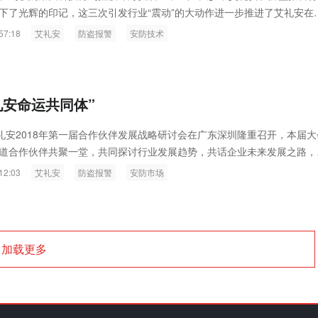
下了光辉的印记，这三次引发行业“震动”的大动作进一步推进了艾礼安在
歌猛进，逐渐引领这个行业朝着更远的国际之路快速发展。
57:18
艾礼安
防盗报警
安防技术
礼安命运共同体”
艾礼安2018年第一届合作伙伴发展战略研讨会在广东深圳隆重召开，本届大
道合作伙伴共聚一堂，共同探讨行业发展趋势，共话企业未来发展之路，
安命运共同体”。
12:03
艾礼安
防盗报警
安防市场
加载更多