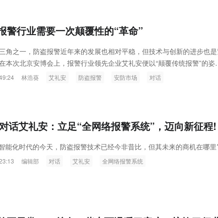
报警行业需要一次颠覆性的“革命”
三角之一，防盗报警近年来的发展也相对平稳，但技术与创新的进步也是
在本次北京安博会上，报警行业领先企业艾礼安便以“颠覆传统报警”的姿
业内的高度重视，笔者在展会期间采访了艾礼安董事长袁小平，阐述了其
49:24
林浩葵
艾礼安
防盗报警
安防市场
对话
新征程的心声。
;s对话艾礼安：立足“全网络报警系统”，迈向新征程!
I智能化时代的今天，防盗报警技术已经今非昔比，但其未来的商机在哪里
23:13
编辑部
对话
艾礼安
全网络报警系统