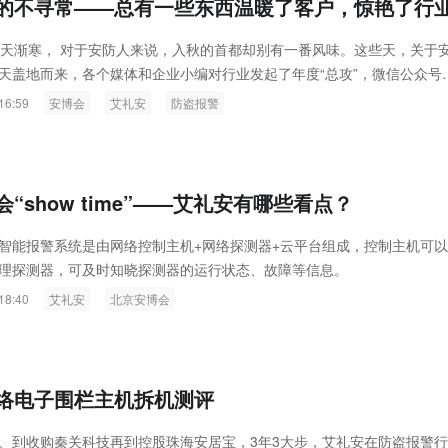
的不寻常——总有一些东西温暖了客户，惊艳了行
，天渐寒， 对于安防人来说，入秋的首都却别有一番风味。这些天，关于
天盖地而来，各个媒体和企业小编对行业发起了年度“总攻”，微信公众号
媒体网站、自媒体号等平台一度“沦陷”。从开展到撤展，4天的时间，我
16:59
安博会
艾礼安
防盗报警
其他渠道获悉安博会这个特殊的“江湖”里的喜怒哀乐！
“show time”——艾礼安有哪些看点？
智能报警系统是由网络控制主机+网络探测器+云平台组成，控制主机可
理探测器，可及时知晓探测器的运行状态、故障等信息。
18:40
艾礼安
北京安博会
络电子围栏主机拆机测评
、到收购秦关科技再到控股珠海安居宝，3年3大步，艾礼安在防盗报警