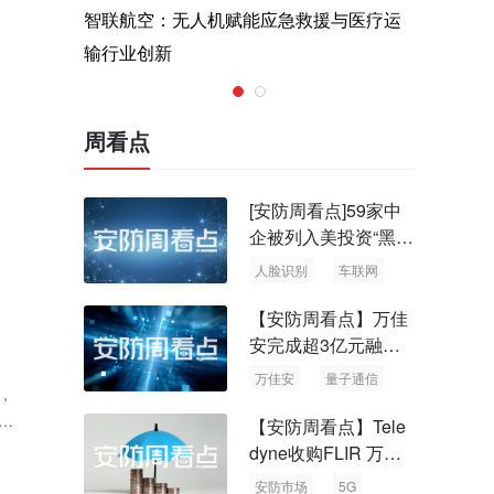
同
术，筑造低
智联航空：无人机赋能应急救援与医疗运
Rayth
输行业创新
空经济时
周看点
[安防周看点]59家中
企被列入美投资“黑名
单” 中国信通院启动
人脸识别
车联网
可信人脸识别测试
【安防周看点】万佳
安完成超3亿元融资
国内首批量子通信标
万佳安
量子通信
，
准出台
【安防周看点】Tele
断
dyne收购FLIR 万物
云新品牌“万御安防”
安防市场
5G