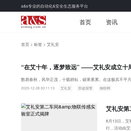
a&s专业的自动化&安全生态服务平台
首页
资讯
首页
>
标签
>
艾礼安
“在艾十年，逐梦致远” ——艾礼安成立
数易春秋，风华正茂，十载耕耘，硕果累累。在这极其不平凡
2020-12-28 00:11:13
艾礼安
防盗报警
物联网
艾礼安第
8月13日，
行，活动由艾