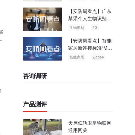
【安防周看点】广东
禁采个人生物识别信
息 中国5G基站占全
生物识别
5G
紧
球70%
态
【安防周看点】智能
对
家居新连接标准“Matt
er” Zigbee联盟更名
智能家居
Zigbee
咨询调研
?
产品测评
天启低轨卫星物联网
通用网关