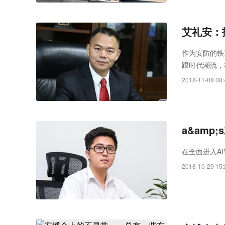
艾礼安：
作为安防的铁
跟时代潮流，
亮相，引起了
2018-11-08 08:
报警行业迈向
a&amp
在全面进入A
2018-10-29 15: