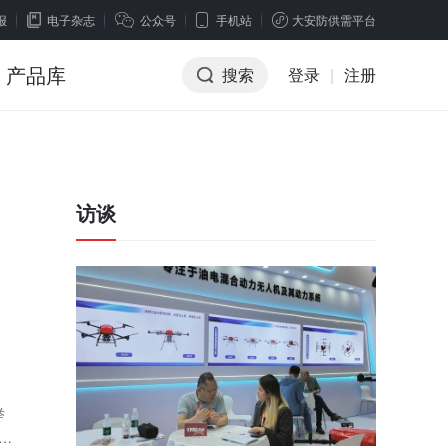
报
电子杂志
公众号
手机站
大安防供需平台
产品库
搜索
登录
|
注册
访谈
举
、