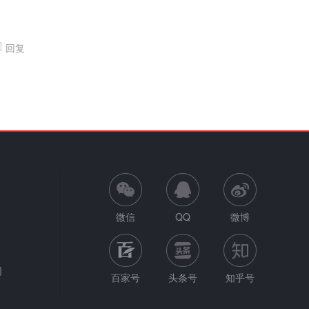
回复
微信
QQ
微博
网
百家号
头条号
知乎号