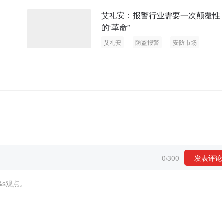
艾礼安：报警行业需要一次颠覆性
的“革命”
艾礼安
防盗报警
安防市场
0
/
300
发表评论
&s观点。