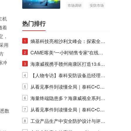
市场调研
安防市场
AIoT
主机
热门排行
随着
定，
熵基科技亮相沙利文峰会：探索全栈
1
采用
脑机技术商业化生态新路径
CAME喀美“一小时销售专家”在线赋
2
方
脉冲
能培训正式启动！
海康威视携手赣州南康区打造13.6公
3
里绿波网
【人物专访】泰科安防设备总经理张
4
宁解码安防出海新范式
从看见事件到读懂全局｜泰科C•CUR
5
E IQ 3.20开启安防运营智能新时代
海量终端隐患多？海康威视全系列物
6
联安全产品，四层守护更放心！
从看见事件到读懂全局｜泰科C•CUR
7
有悉数
E IQ 3.20开启安防运营智能新时代
工业产品生产中安全防护设计与评估
8