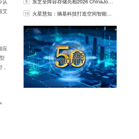
的实践与探讨
东芝全阵容存储亮相2026 ChinaJo
少从
9
着艾
y，以海量数据底座赋能“与AI同游”新
火星慧知：熵基科技打造空间智能时
10
体验
代的认知中枢
相应
型
型，
产