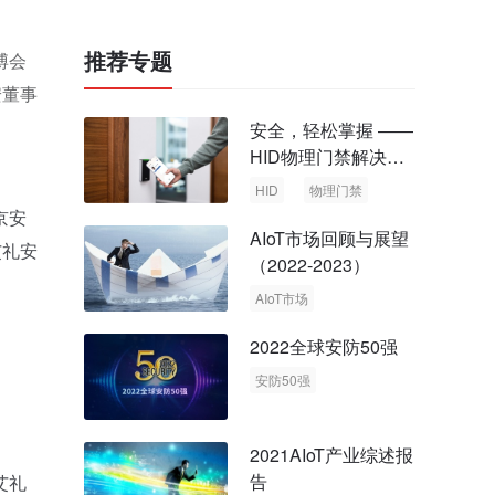
推荐专题
博会
安董事
安全，轻松掌握 ——
HID物理门禁解决方
案，启动智慧安全新
HID
物理门禁
时代
京安
AIoT市场回顾与展望
艾礼安
（2022-2023）
AIoT市场
回顾与展望
2022全球安防50强
安防50强
安防市场
安防行业
2021AIoT产业综述报
告
艾礼