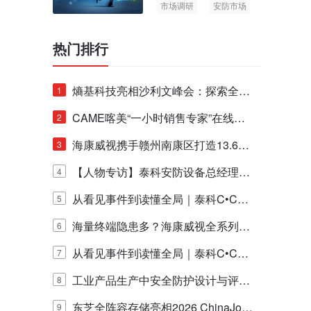
市场调研
安防市场
AIoT
热门排行
熵基科技亮相沙利文峰会：探索全栈
1
脑机技术商业化生态新路径
CAME喀美“一小时销售专家”在线赋
2
能培训正式启动！
海康威视携手赣州南康区打造13.6公
3
里绿波网
【人物专访】泰科安防设备总经理张
4
宁解码安防出海新范式
从看见事件到读懂全局｜泰科C•CUR
5
E IQ 3.20开启安防运营智能新时代
海量终端隐患多？海康威视全系列物
6
联安全产品，四层守护更放心！
从看见事件到读懂全局｜泰科C•CUR
7
E IQ 3.20开启安防运营智能新时代
工业产品生产中安全防护设计与评估
8
的实践与探讨
东芝全阵容存储亮相2026 ChinaJo
9