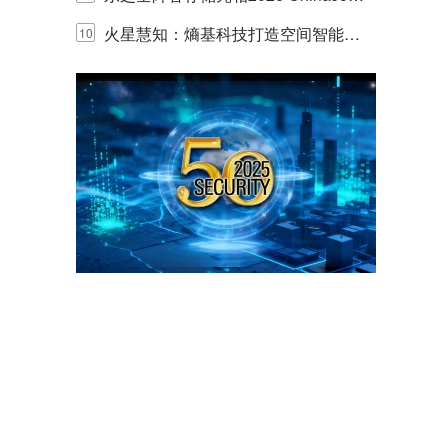
y，以海量数据底座赋能“与AI同游”新
火星慧知：熵基科技打造空间智能时
10
体验
代的认知中枢