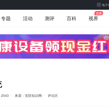
电子
专题
活动
测评
百科
视界
统
读
2043
来源：安防知识网
评论区