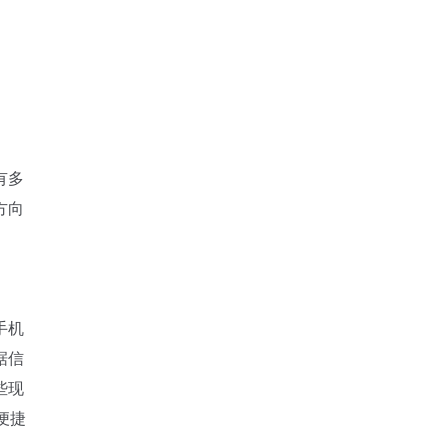
有多
方向
手机
据信
些现
便捷