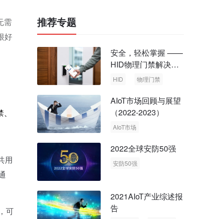
推荐专题
无需
很好
安全，轻松掌握 ——
HID物理门禁解决方
案，启动智慧安全新
HID
物理门禁
时代
AIoT市场回顾与展望
（2022-2023）
禁、
AIoT市场
回顾与展望
2022全球安防50强
共用
安防50强
通
安防市场
安防行业
2021AIoT产业综述报
告
，可