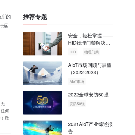
推荐专题
场所的
行远
安全，轻松掌握 ——
HID物理门禁解决方
案，启动智慧安全新
HID
物理门禁
时代
AIoT市场回顾与展望
（2022-2023）
AIoT市场
回顾与展望
2022全球安防50强
为无
安防50强
！任何
安防市场
安防行业
偿！敬
2021AIoT产业综述报
告