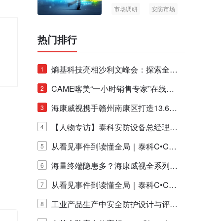
市场调研
安防市场
AIoT
热门排行
迎
熵基科技亮相沙利文峰会：探索全栈
1
脑机技术商业化生态新路径
CAME喀美“一小时销售专家”在线赋
2
能培训正式启动！
海康威视携手赣州南康区打造13.6公
3
里绿波网
【人物专访】泰科安防设备总经理张
4
宁解码安防出海新范式
从看见事件到读懂全局｜泰科C•CUR
5
E IQ 3.20开启安防运营智能新时代
海量终端隐患多？海康威视全系列物
6
联安全产品，四层守护更放心！
从看见事件到读懂全局｜泰科C•CUR
7
E IQ 3.20开启安防运营智能新时代
工业产品生产中安全防护设计与评估
8