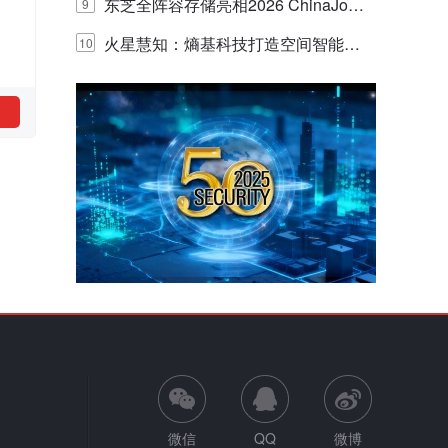
的实践与探讨
东芝全阵容存储亮相2026 ChinaJo
9
y，以海量数据底座赋能“与AI同游”新
火星慧知：熵基科技打造空间智能时
10
体验
代的认知中枢
微信
QQ
微博