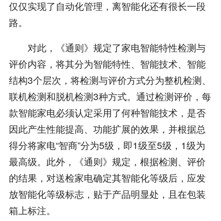
仅仅实现了自动化管理，离智能化还有很长一段
路。
对此，《通则》规定了家电智能特性检测与
评价内容，将其分为智能特性、智能技术、智能
结构3个层次，将检测与评价方式分为整机检测、
联机检测和脱机检测3种方式。通过检测评价，每
款智能家电必须认定采用了何种智能技术，是否
因此产生性能提高、功能扩展的效果，并根据总
得分将家电“智商”分为5级，即1级至5级，1级为
最高级。此外，《通则》规定，根据检测、评价
的结果，对送检家电确定其智能化等级后，应发
放智能化等级标志，贴于产品明显处，且在包装
箱上标注。