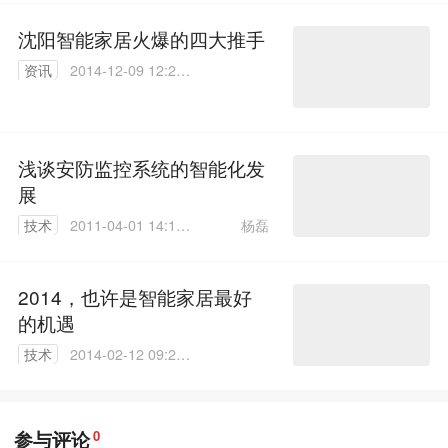
​沈阳智能家居火爆的四大推手
资讯
2014-12-09 12:25:
28
浅谈安防监控系统的智能化发
展
杨磊
技术
2011-04-01 14:12:
00
2014，也许是智能家居最好
的机遇
技术
2014-02-12 09:21:
02
参与评论
0