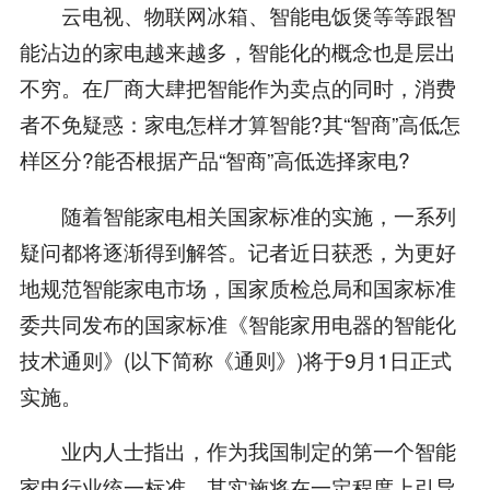
云电视、物联网冰箱、智能电饭煲等等跟智
能沾边的家电越来越多，智能化的概念也是层出
不穷。在厂商大肆把智能作为卖点的同时，消费
者不免疑惑：家电怎样才算智能?其“智商”高低怎
样区分?能否根据产品“智商”高低选择家电?
随着智能家电相关国家标准的实施，一系列
疑问都将逐渐得到解答。记者近日获悉，为更好
地规范智能家电市场，国家质检总局和国家标准
委共同发布的国家标准《智能家用电器的智能化
技术通则》(以下简称《通则》)将于9月1日正式
实施。
业内人士指出，作为我国制定的第一个智能
家电行业统一标准，其实施将在一定程度上引导