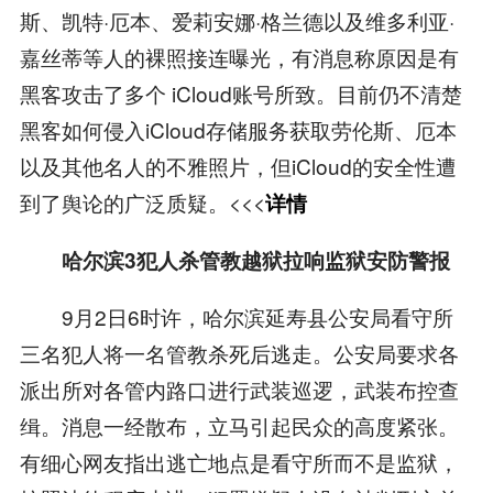
斯、凯特·厄本、爱莉安娜·格兰德以及维多利亚·
嘉丝蒂等人的裸照接连曝光，有消息称原因是有
黑客攻击了多个 iCloud账号所致。目前仍不清楚
黑客如何侵入iCloud存储服务获取劳伦斯、厄本
以及其他名人的不雅照片，但iCloud的安全性遭
到了舆论的广泛质疑。<<<
详情
哈尔滨3犯人杀管教越狱拉响监狱安防警报
9月2日6时许，哈尔滨延寿县公安局看守所
三名犯人将一名管教杀死后逃走。公安局要求各
派出所对各管内路口进行武装巡逻，武装布控查
缉。消息一经散布，立马引起民众的高度紧张。
有细心网友指出逃亡地点是看守所而不是监狱，