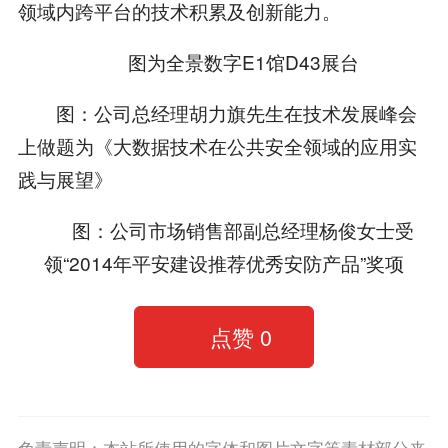
领域内跨平台的技术积累及创新能力。
图为全景数字E1馆D43展台
图：公司总经理胡力旗先生在技术发展峰会
上做题为《大数据技术在公共安全领域的应用实
践与展望》
图：公司市场销售部副总经理杨俊女士受
领“2014年平安建设推荐优秀安防产品”奖项
点赞
0
免责声明：本站所使用的字体和图片文字等素材部分来