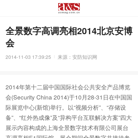
全景数字高调亮相2014北京安博
会
2014-11-03 17:39:25
来源：安防知识网
2014年第十二届中国国际社会公共安全产品博览
会(Security China 2014)于10月28-31日在中国国
际展览中心(新馆)举行。以“视频分析”、“存储设
备”、“红外热成像”及“异构平台互联解决方案”四大
展示内容构成的上海全景数字技术有限公司展台
高调亮相E1国际馆。展会期间全景数字共接待参