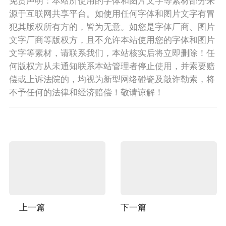
源于互联网共享平台。如使用任何字体和图片文字有冒
犯其版权所有方的，皆为无意。如您是字体厂商、图片
文字厂商等版权方，且不允许本站使用您的字体和图片
文字等素材，请联系我们，本站核实后将立即删除！任
何版权方从未通知联系本站管理者停止使用，并索要赔
偿或上诉法院的，均视为新型网络碰瓷及敲诈勒索，将
不予任何的法律和经济赔偿！敬请谅解！
上一篇
下一篇