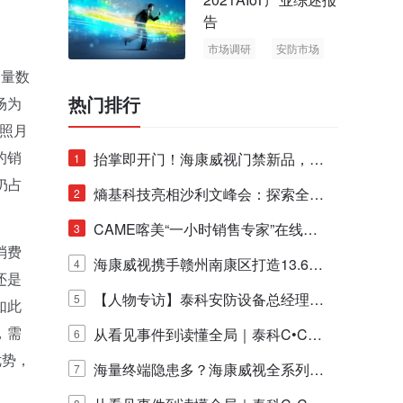
告
市场调研
安防市场
AIoT
销量数
热门排行
场为
照月
的销
抬掌即开门！海康威视门禁新品，不
1
仍占
止认人脸，更认"掌"中静脉！
熵基科技亮相沙利文峰会：探索全栈
2
脑机技术商业化生态新路径
CAME喀美“一小时销售专家”在线赋
3
消费
能培训正式启动！
海康威视携手赣州南康区打造13.6公
4
还是
里绿波网
【人物专访】泰科安防设备总经理张
5
如此
，需
宁解码安防出海新范式
从看见事件到读懂全局｜泰科C•CUR
6
优势，
E IQ 3.20开启安防运营智能新时代
海量终端隐患多？海康威视全系列物
7