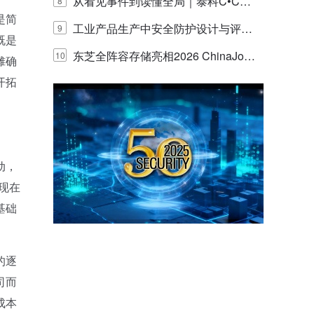
联安全产品，四层守护更放心！
从看见事件到读懂全局｜泰科C•CUR
8
是简
E IQ 3.20开启安防运营智能新时代
工业产品生产中安全防护设计与评估
9
既是
的实践与探讨
东芝全阵容存储亮相2026 ChinaJo
10
摊确
开拓
y，以海量数据底座赋能“与AI同游”新
体验
动，
现在
基础
的逐
司而
成本