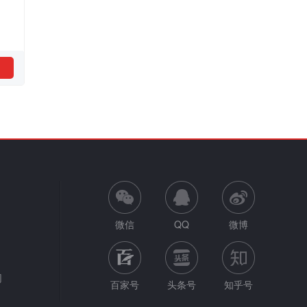
微信
QQ
微博
网
百家号
头条号
知乎号