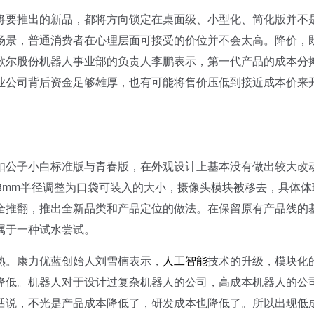
要推出的新品，都将方向锁定在桌面级、小型化、简化版并不
场景，普通消费者在心理层面可接受的价位并不会太高。降价，
歌尔股份机器人事业部的负责人李鹏表示，第一代产品的成本分
业公司背后资金足够雄厚，也有可能将售价压低到接近成本价来
公子小白标准版与青春版，在外观设计上基本没有做出较大改
8mm半径调整为口袋可装入的大小，摄像头模块被移去，具体体
完全推翻，推出全新品类和产品定位的做法。在保留原有产品线的
属于一种试水尝试。
。康力优蓝创始人刘雪楠表示，
人工智能
技术的升级，模块化
降低。机器人对于设计过复杂机器人的公司，高成本机器人的公
话说，不光是产品成本降低了，研发成本也降低了。所以出现低