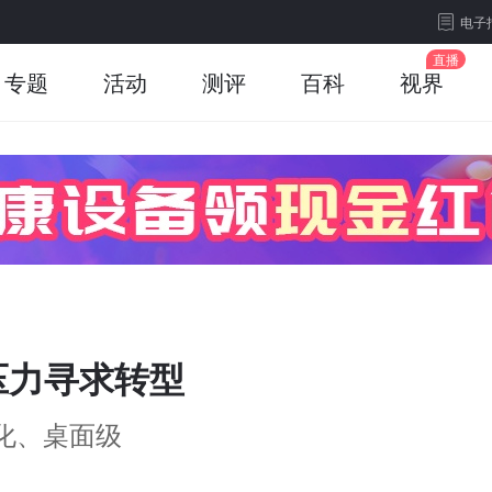
电子
专题
活动
测评
百科
视界
压力寻求转型
化、桌面级