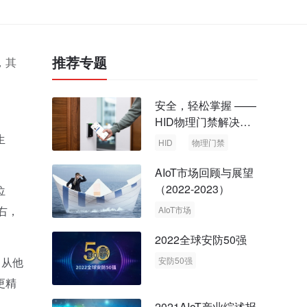
推荐专题
，其
安全，轻松掌握 ——
HID物理门禁解决方
案，启动智慧安全新
生
HID
物理门禁
时代
AIoT市场回顾与展望
（2022-2023）
位
右，
AIoT市场
回顾与展望
2022全球安防50强
。从他
安防50强
安防市场
安防行业
更精
2021AIoT产业综述报