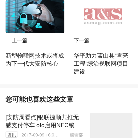
上一篇
下一篇
新型物联网技术或将成
华平助力蓝山县“雪亮
为下一代大安防核心
工程”综治视联网项目
建设
您可能也喜欢这些文章
[安防周看点]银联捷顺共推无
感支付停车 ofo启用NFC锁
编辑部
资讯
2017-09-09 16:09: