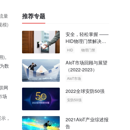
推荐专题
网流量
规模)
安全，轻松掌握 ——
HID物理门禁解决方
案，启动智慧安全新
HID
物理门禁
时代
用)。
AIoT市场回顾与展望
够为数
（2022-2023）
AIoT市场
回顾与展望
互联网
2022全球安防50强
市场
安防50强
安防市场
安防行业
展示，
2021AIoT产业综述报
告