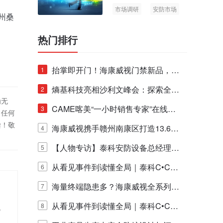
市场调研
安防市场
亚州桑
AIoT
热门排行
抬掌即开门！海康威视门禁新品，不
1
止认人脸，更认"掌"中静脉！
熵基科技亮相沙利文峰会：探索全栈
2
为无
脑机技术商业化生态新路径
CAME喀美“一小时销售专家”在线赋
3
！任何
偿！敬
能培训正式启动！
海康威视携手赣州南康区打造13.6公
4
里绿波网
【人物专访】泰科安防设备总经理张
5
宁解码安防出海新范式
从看见事件到读懂全局｜泰科C•CUR
6
E IQ 3.20开启安防运营智能新时代
海量终端隐患多？海康威视全系列物
7
联安全产品，四层守护更放心！
从看见事件到读懂全局｜泰科C•CUR
试
8