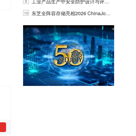
E IQ 3.20开启安防运营智能新时代
工业产品生产中安全防护设计与评估
9
的实践与探讨
东芝全阵容存储亮相2026 ChinaJo
10
y，以海量数据底座赋能“与AI同游”新
体验