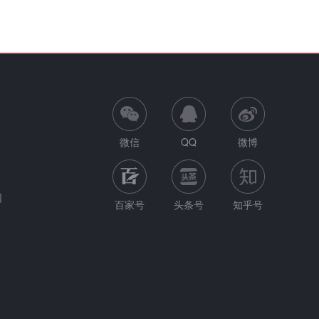
微信
QQ
微博
网
百家号
头条号
知乎号