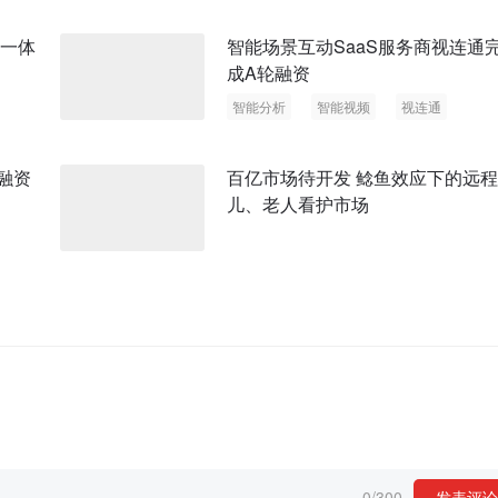
硬一体
智能场景互动SaaS服务商视连通
成A轮融资
智能分析
智能视频
视连通
轮融资
百亿市场待开发 鲶鱼效应下的远
儿、老人看护市场
0
/
300
发表评论