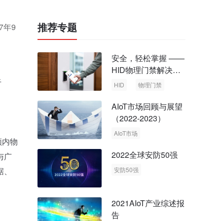
推荐专题
7年9
安全，轻松掌握 ——
HID物理门禁解决方
案，启动智慧安全新
于
HID
物理门禁
时代
AIoT市场回顾与展望
（2022-2023）
AIoT市场
频内物
回顾与展望
2022全球安防50强
与广
据、
安防50强
安防市场
安防行业
2021AIoT产业综述报
告