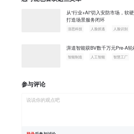
从“行业+AI”切入安防市场，软
打造场景服务闭环
澎思科技
人脸抓逃
人脸识别
湃道智能获BV数千万元Pre-A
智能制造
人工智能
智慧工厂
参与评论
登录
后参与讨论