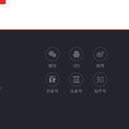
微信
QQ
微博
网
百家号
头条号
知乎号