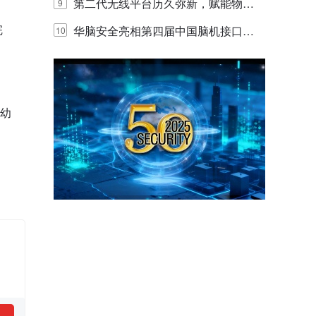
体验
代的认知中枢
第二代无线平台历久弥新，赋能物联
9
完
网创新迭代
华脑安全亮相第四届中国脑机接口大
10
赛 工业安全脑机接口技术赢行业顶级
专家关注
程幼