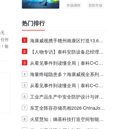
市场调研
安防市场
AIoT
热门排行
为无
！任何
海康威视携手赣州南康区打造13.6公
1
偿！敬
里绿波网
【人物专访】泰科安防设备总经理张
2
宁解码安防出海新范式
从看见事件到读懂全局｜泰科C•CUR
3
E IQ 3.20开启安防运营智能新时代
海量终端隐患多？海康威视全系列物
4
联安全产品，四层守护更放心！
从看见事件到读懂全局｜泰科C•CUR
5
E IQ 3.20开启安防运营智能新时代
工业产品生产中安全防护设计与评估
6
的实践与探讨
东芝全阵容存储亮相2026 ChinaJo
7
y，以海量数据底座赋能“与AI同游”新
火星慧知：熵基科技打造空间智能时
8