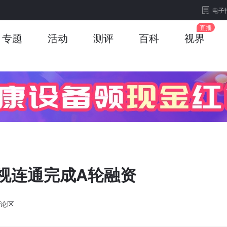
电子
专题
活动
测评
百科
视界
商视连通完成A轮融资
论区