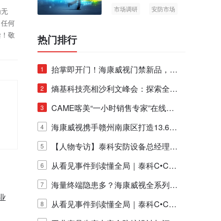
市场调研
安防市场
为无
AIoT
！任何
偿！敬
热门排行
抬掌即开门！海康威视门禁新品，不
1
止认人脸，更认"掌"中静脉！
熵基科技亮相沙利文峰会：探索全栈
2
脑机技术商业化生态新路径
CAME喀美“一小时销售专家”在线赋
3
的
能培训正式启动！
海康威视携手赣州南康区打造13.6公
4
里绿波网
【人物专访】泰科安防设备总经理张
5
宁解码安防出海新范式
从看见事件到读懂全局｜泰科C•CUR
6
E IQ 3.20开启安防运营智能新时代
海量终端隐患多？海康威视全系列物
7
业
联安全产品，四层守护更放心！
从看见事件到读懂全局｜泰科C•CUR
8