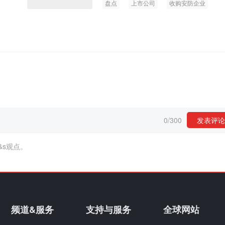
盘点
上市公司
收购安防企业
0
/
300
发表评论
&s观点。
频道&服务
支持与服务
全球网站