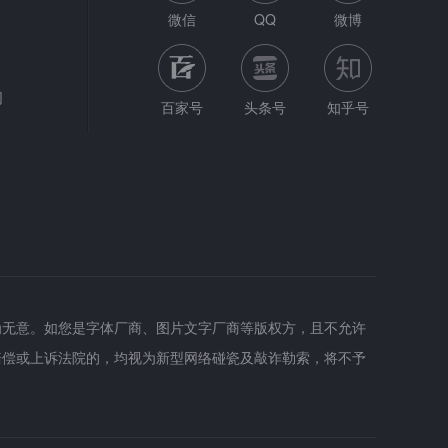
微信
QQ
微博
网
百家号
头条号
知乎号
为无意。如您是字体厂商、图片文字厂商等版权方，且不允许
赔偿或上诉法院的，均视为新型网络碰瓷及敲诈勒索，将不予