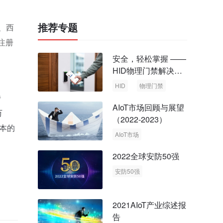
推荐专题
、西
注册
安全，轻松掌握 ——
HID物理门禁解决方
案，启动智慧安全新
HID
物理门禁
时代
传
AIoT市场回顾与展望
万
（2022-2023）
资本的
AIoT市场
回顾与展望
2022全球安防50强
安防50强
安防市场
安防行业
2021AIoT产业综述报
告