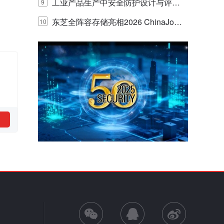
E IQ 3.20开启安防运营智能新时代
工业产品生产中安全防护设计与评估
9
的实践与探讨
东芝全阵容存储亮相2026 ChinaJo
10
y，以海量数据底座赋能“与AI同游”新
体验