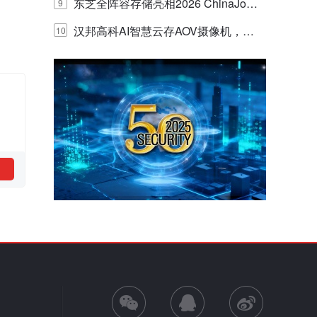
的实践与探讨
东芝全阵容存储亮相2026 ChinaJo
9
y，以海量数据底座赋能“与AI同游”新
汉邦高科AI智慧云存AOV摄像机，三
10
体验
目太阳能多摄球机