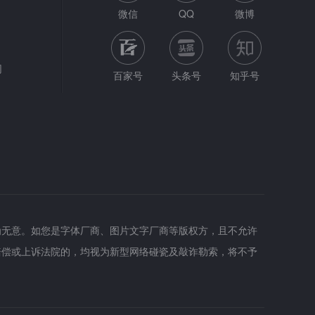
微信
QQ
微博
网
百家号
头条号
知乎号
为无意。如您是字体厂商、图片文字厂商等版权方，且不允许
赔偿或上诉法院的，均视为新型网络碰瓷及敲诈勒索，将不予