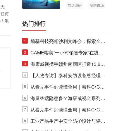
市场调研
安防市场
为无
AIoT
！任何
偿！敬
热门排行
熵基科技亮相沙利文峰会：探索全栈
1
脑机技术商业化生态新路径
CAME喀美“一小时销售专家”在线赋
2
能培训正式启动！
海康威视携手赣州南康区打造13.6公
3
让
里绿波网
【人物专访】泰科安防设备总经理张
4
宁解码安防出海新范式
从看见事件到读懂全局｜泰科C•CUR
5
E IQ 3.20开启安防运营智能新时代
海量终端隐患多？海康威视全系列物
6
联安全产品，四层守护更放心！
从看见事件到读懂全局｜泰科C•CUR
7
E IQ 3.20开启安防运营智能新时代
工业产品生产中安全防护设计与评估
8