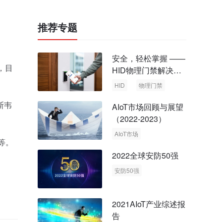
推荐专题
安全，轻松掌握 ——
，目
HID物理门禁解决方
案，启动智慧安全新
HID
物理门禁
时代
斯韦
AIoT市场回顾与展望
（2022-2023）
AIoT市场
等。
回顾与展望
2022全球安防50强
安防50强
安防市场
安防行业
2021AIoT产业综述报
告