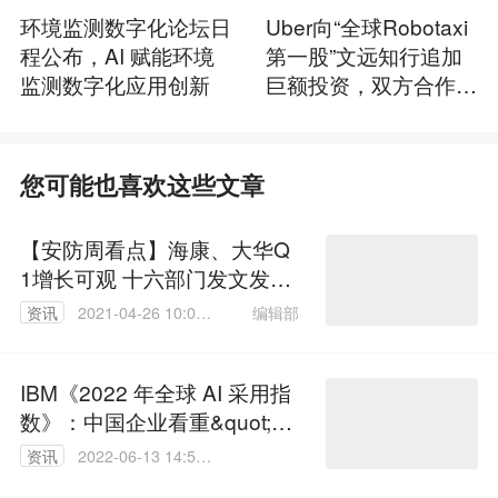
环境监测数字化论坛日
Uber向“全球Robotaxi
程公布，AI 赋能环境
第一股”文远知行追加
监测数字化应用创新
巨额投资，双方合作升
级！
您可能也喜欢这些文章
【安防周看点】海康、大华Q
1增长可观 十六部门发文发展
数字家庭
编辑部
资讯
2021-04-26 10:08:
56
IBM《2022 年全球 AI 采用指
数》：中国企业看重&quot;AI
随处运行&quot;的能力
资讯
2022-06-13 14:50:
03