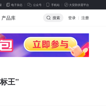
报
电子杂志
公众号
手机站
大安防供需平台
产品库
搜索
登录
|
注册
标王”