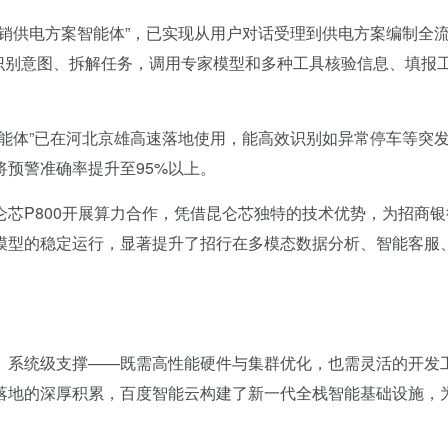
供电方案智能体”，已实现从用户对话受理到供电方案编制全
识别意图、拆解任务，调用专家模型和多种工具核验信息、填报
体”已在河北京雄高速落地使用，能高效识别如异常停车等突
预警准确率提升至95%以上。
P800开展算力合作，凭借昆仑芯独特的技术优势，为招商银
模型的稳定运行，显著提升了招行在多模态数据分析、智能客服
系统级支撑——既需高性能硬件与集群优化，也需灵活的开发
落地的深厚积累，百度智能云构建了新一代全栈智能基础设施，