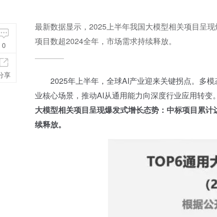
最新数据显示，2025上半年我国大模型相关项目呈现
项目数超2024全年，市场需求持续释放。
0
分享
2025年上半年，全球AI产业迎来关键拐点。多
业核心场景，推动AI从通用能力向深度行业应用转变
大模型相关项目呈现爆发式增长态势：中标项目累计达 
续释放。