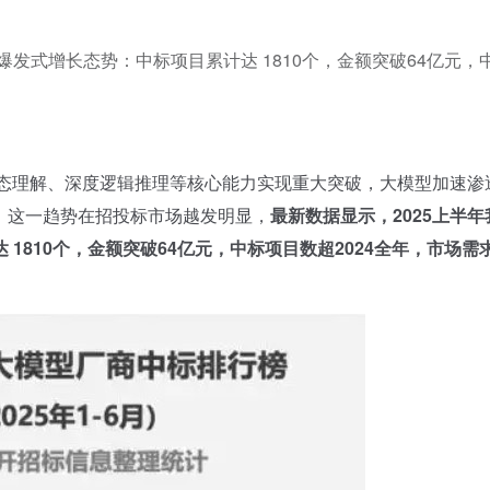
爆发式增长态势：中标项目累计达 1810个，金额突破64亿元，
模态理解、深度逻辑推理等核心能力实现重大突破，大模型加速渗
。这一趋势在招投标市场越发明显，
最新数据显示，2025上半年
1810个，金额突破64亿元，中标项目数超2024全年，市场需