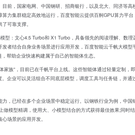
目前，国家电网、中国钢研、招商银行，以及北大、同济等高
障算力集群稳定高效地运行，百度智能云提供百舸GPU算力平台
供了可靠支撑。
4.5 Turbo和 X1 Turbo，具备领先的阅读理解、数理
开发者结合自身业务场景进行应用开发，百度智能云千帆大模型
具链，帮助企业快速构建属于自己的智能体生态。
家族”，目前已在千帆平台上线。这些智能体通过轻量定制，
速度。企业可以灵活组合不同底层模型，调度工具与任务链，并通
力，已经在多个企业场景中稳定运行。以钢铁行业为例，中国
上做模型精调，使用大、小模型结合的方式获得最佳效果;同时
核心场景的应用开发。