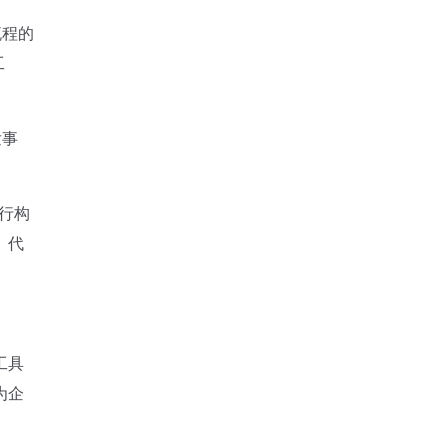
流程的
工
发事
行构
、代
工具
为企