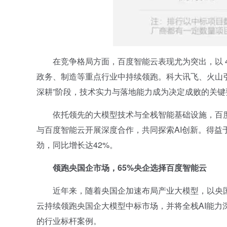
在竞争格局方面，百度智能云表现尤为突出，以 48
政务、制造等重点行业中持续领跑。科大讯飞、火山引
深耕”阶段，技术实力与落地能力成为决定成败的关键
依托领先的大模型技术与全栈智能基础设施，百度智
与百度智能云开展深度合作，共同探索AI创新。得益
劲，同比增长达42%。
领跑央国企市场，65%央企选择百度智能云
近年来，随着央国企加速布局产业大模型，以央国
云持续领跑央国企大模型中标市场，并将全栈AI能
的行业标杆案例。