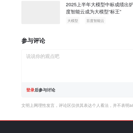
2025上半年大模型中标成绩出
度智能云成为大模型“标王”
大模型
百度智能云
参与评论
登录
后参与讨论
文明上网理性发言，评论区仅供其表达个人看法，并不表明a