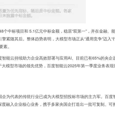
个中标项目和 5.1亿元中标金额，稳居“双第一”，并在金融、
擎紧随其后。整体趋势表明，大模型市场正从“通用竞争”迈入“
要素。
能云持续助力企业高效部署与应用AI。目前已有65%的央企
于大模型市场的领先优势，百度智能云2025年第一季度业务表现
企为代表的传统行业已成为大模型招投标市场的主力军。百度
力深度融入企业核心业务，携手多家央国企打造出一批可复制、可