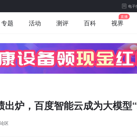
电子
专题
活动
测评
百科
视界
成绩出炉，百度智能云成为大模型“
论区