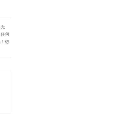
为无
！任何
偿！敬
架