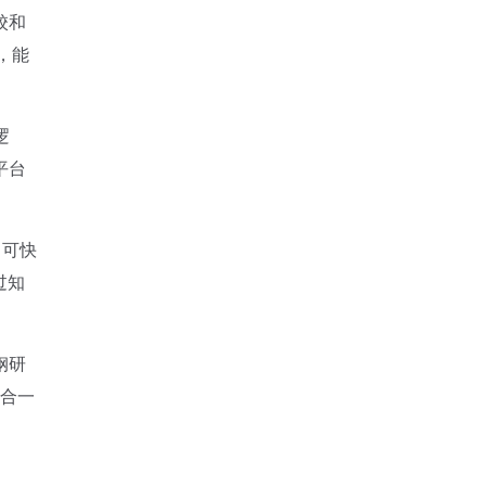
校和
，能
逻
平台
即可快
过知
钢研
结合一