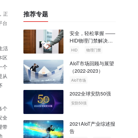
推荐专题
，正
平台
安全，轻松掌握 ——
HID物理门禁解决方
案，启动智慧安全新
生活
HID
物理门禁
时代
本区
AIoT市场回顾与展望
一个
（2022-2023）
是从
AIoT市场
环
回顾与展望
2022全球安防50强
安防50强
各个
安防市场
安防行业
安全
2021AIoT产业综述报
理带
告
功