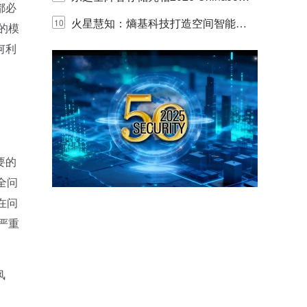
都必
y，以海量数据底座赋能“与AI同游”新
火星慧知：熵基科技打造空间智能时
10
的模
何利
体验
代的认知中枢
要的
全问
在问
严重
风