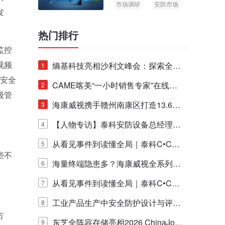
市场调研
安防市场
发
AIoT
热门排行
监控
视频
熵基科技亮相沙利文峰会：探索全栈
1
视安全
脑机技术商业化生态新路径
CAME喀美“一小时销售专家”在线赋
2
级管
能培训正式启动！
海康威视携手赣州南康区打造13.6公
3
里绿波网
【人物专访】泰科安防设备总经理张
4
宁解码安防出海新范式
从看见事件到读懂全局｜泰科C•CUR
5
些不
E IQ 3.20开启安防运营智能新时代
海量终端隐患多？海康威视全系列物
6
联安全产品，四层守护更放心！
从看见事件到读懂全局｜泰科C•CUR
7
E IQ 3.20开启安防运营智能新时代
工业产品生产中安全防护设计与评估
8
方
的实践与探讨
东芝全阵容存储亮相2026 ChinaJo
9