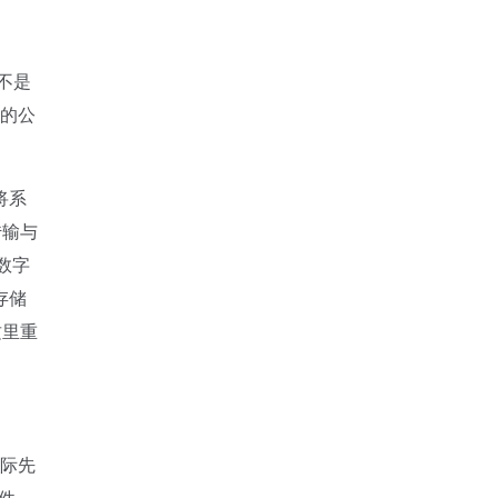
不是
地的公
将系
传输与
数字
存储
这里重
国际先
软件、