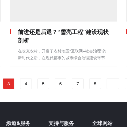
前进还是后退？“雪亮工程”建设现状
剖析
在攻克农村，开启了农村地区“互联网+社会治理”的
新时代之后，在现代都市的城市综合治理建设环节当
中，“雪亮工程”又将如何体现及价值所在，以及构建
更强大的城市安防网络呢？
3
4
5
6
7
8
...
频道&服务
支持与服务
全球网站