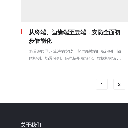
从终端、边缘端至云端，安防全面初
步智能化
随着深度学习算法的突破，安防领域的目标识别、物
体检测、场景分割、信息提取标签化、数据检索及分
析研判等各项技术应用也在不断取得新的进展，相比
于传统智能带来的应用效果，AI深度
1
2
关于我们