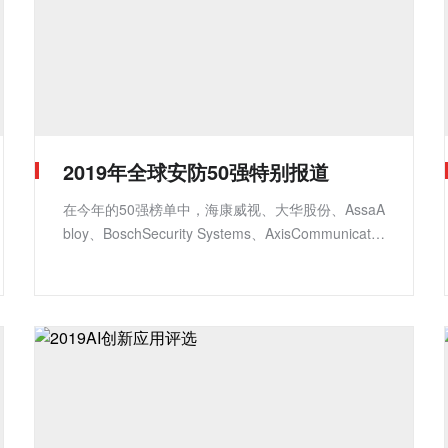
2019年全球安防50强特别报道
在今年的50强榜单中，海康威视、大华股份、AssaA
bloy、BoschSecurity Systems、AxisCommunicatio
ns等前五家企业的收入又再次创造了新的纪录。