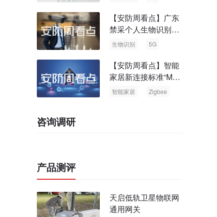
【安防周看点】广东
禁采个人生物识别信
息 中国5G基站占全
生物识别
5G
球70%
【安防周看点】智能
家居新连接标准“Matt
er” Zigbee联盟更名
智能家居
Zigbee
咨询调研
产品测评
天启低轨卫星物联网
通用网关