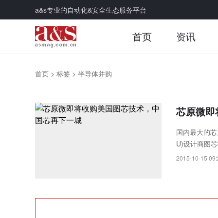
a&s专业的自动化&安全生态服务平台
首页
资讯
首页
>
标签
>
半导体并购
芯原微即
国内最大的芯片
U)设计商图芯
2015-10-15 09: