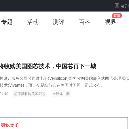
电子
专题
活动
测评
百科
视界
将收购美国图芯技术，中国芯再下一城
设计服务公司芯原微电子(Verisilicon)即将收购美国嵌入式图形处理器(
技术(Vivante)，预计交易细节会在美国时间周一正式公布。
24:40
芯原微收购美国图芯
半导体并购
加载更多