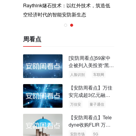
与医疗运
Raythink燧石技术：以红外技术，筑造低
智联航空
空经济时代的智能安防新生态
输行业创
周看点
[安防周看点]59家中
企被列入美投资“黑名
单” 中国信通院启动
人脸识别
车联网
可信人脸识别测试
【安防周看点】万佳
安完成超3亿元融资
国内首批量子通信标
万佳安
量子通信
准出台
【安防周看点】Tele
dyne收购FLIR 万物
云新品牌“万御安防”
安防市场
5G