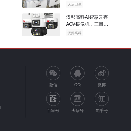
天启卫星
卫星物联网
汉邦高科AI智慧云存
AOV摄像机，三目太
阳能多摄球机
汉邦高科
AOV摄像机
太阳能多摄球机
微信
QQ
微博
网
百家号
头条号
知乎号