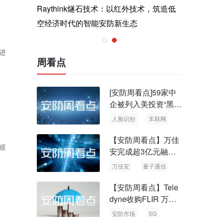
与医疗运
Raythink燧石技术：以红外技术，筑造低
智联航空
空经济时代的智能安防新生态
输行业创
进
周看点
[安防周看点]59家中
企被列入美投资“黑名
单” 中国信通院启动
人脸识别
车联网
可信人脸识别测试
【安防周看点】万佳
巡
安完成超3亿元融资
国内首批量子通信标
万佳安
量子通信
准出台
【安防周看点】Tele
dyne收购FLIR 万物
云新品牌“万御安防”
安防市场
5G