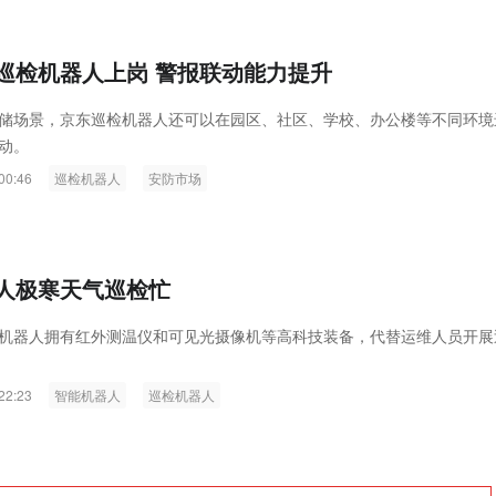
ink燧石技术：以红外技术，筑造低
智联航空：无人机赋能应急救援
代的智能安防新生态
输行业创新
巡检机器人上岗 警报联动能力提升
储场景，京东巡检机器人还可以在园区、社区、学校、办公楼等不同环境
动。
00:46
巡检机器人
安防市场
人极寒天气巡检忙
机器人拥有红外测温仪和可见光摄像机等高科技装备，代替运维人员开展
22:23
智能机器人
巡检机器人