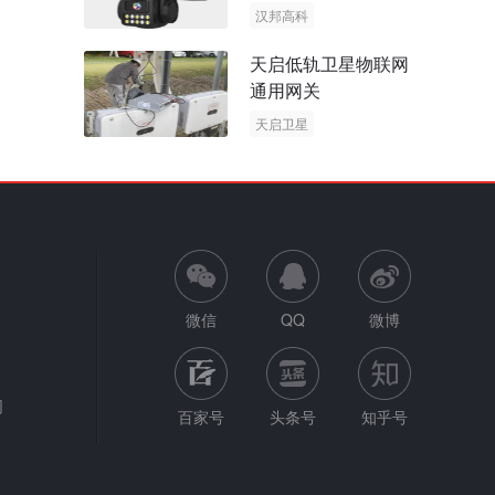
阳能多摄球机
汉邦高科
AOV摄像机
天启低轨卫星物联网
太阳能多摄球机
通用网关
天启卫星
卫星物联网
微信
QQ
微博
网
百家号
头条号
知乎号