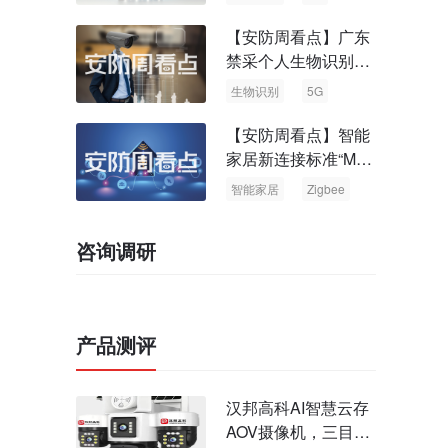
【安防周看点】广东
禁采个人生物识别信
息 中国5G基站占全
生物识别
5G
球70%
【安防周看点】智能
家居新连接标准“Matt
er” Zigbee联盟更名
智能家居
Zigbee
咨询调研
产品测评
汉邦高科AI智慧云存
AOV摄像机，三目太